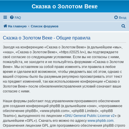
Сказка о Золотом Веке
FAQ
Вход
П
На главную
Список форумов
о
Сказка о Золотом Веке - Общие правила
и
с
Заходя на конференцию «Сказка о Золотом Веке» (в дальнейшем «мы»,
«наш», «Сказка о Золотом Веке», «https://2025.lv»), вы подтверждаете
к
своё согласие со следующими условиями. Если вы не согласны с ними,
пожалуйста, не заходите и не пользуйтесь форумами «Сказка о Золотом
Веке». Мы оставляем за собой право изменять эти правила в любое
время и сделаем всё возможное, чтобы уведомить вас об этом, однако с
вашей стороны было бы разумным регулярно просматривать этот текст
на предмет изменений, так как использование конференции «Сказка о
Золотом Веке» после обновления/исправления условий означает ваше
согласие с ними.
Наши форумы работают под управлением программного обеспечения
для создания конференций phpBB (в дальнейшем «они», «программное
обеспечение phpBB», «www.phpbb.com», «phpBB Limited», «phpBB
Teams»), выпущенного по лицензии «
GNU General Public License v2
» (в
дальнейшем «GPL»). Скачать его можно по адресу
www.phpbb.com
.
Ограничения лицензии GPL для программного обеспечения phpBB строго