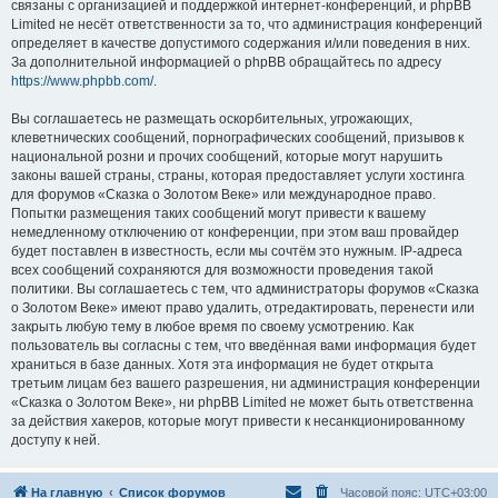
связаны с организацией и поддержкой интернет-конференций, и phpBB
Limited не несёт ответственности за то, что администрация конференций
определяет в качестве допустимого содержания и/или поведения в них.
За дополнительной информацией о phpBB обращайтесь по адресу
https://www.phpbb.com/
.
Вы соглашаетесь не размещать оскорбительных, угрожающих,
клеветнических сообщений, порнографических сообщений, призывов к
национальной розни и прочих сообщений, которые могут нарушить
законы вашей страны, страны, которая предоставляет услуги хостинга
для форумов «Сказка о Золотом Веке» или международное право.
Попытки размещения таких сообщений могут привести к вашему
немедленному отключению от конференции, при этом ваш провайдер
будет поставлен в известность, если мы сочтём это нужным. IP-адреса
всех сообщений сохраняются для возможности проведения такой
политики. Вы соглашаетесь с тем, что администраторы форумов «Сказка
о Золотом Веке» имеют право удалить, отредактировать, перенести или
закрыть любую тему в любое время по своему усмотрению. Как
пользователь вы согласны с тем, что введённая вами информация будет
храниться в базе данных. Хотя эта информация не будет открыта
третьим лицам без вашего разрешения, ни администрация конференции
«Сказка о Золотом Веке», ни phpBB Limited не может быть ответственна
за действия хакеров, которые могут привести к несанкционированному
доступу к ней.
На главную
Список форумов
Часовой пояс:
UTC+03:00