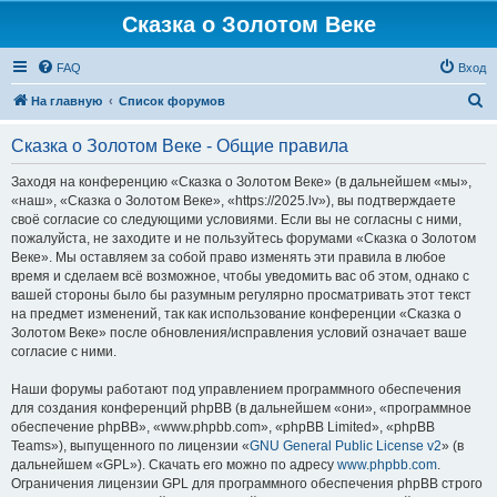
Сказка о Золотом Веке
FAQ
Вход
П
На главную
Список форумов
о
Сказка о Золотом Веке - Общие правила
и
с
Заходя на конференцию «Сказка о Золотом Веке» (в дальнейшем «мы»,
«наш», «Сказка о Золотом Веке», «https://2025.lv»), вы подтверждаете
к
своё согласие со следующими условиями. Если вы не согласны с ними,
пожалуйста, не заходите и не пользуйтесь форумами «Сказка о Золотом
Веке». Мы оставляем за собой право изменять эти правила в любое
время и сделаем всё возможное, чтобы уведомить вас об этом, однако с
вашей стороны было бы разумным регулярно просматривать этот текст
на предмет изменений, так как использование конференции «Сказка о
Золотом Веке» после обновления/исправления условий означает ваше
согласие с ними.
Наши форумы работают под управлением программного обеспечения
для создания конференций phpBB (в дальнейшем «они», «программное
обеспечение phpBB», «www.phpbb.com», «phpBB Limited», «phpBB
Teams»), выпущенного по лицензии «
GNU General Public License v2
» (в
дальнейшем «GPL»). Скачать его можно по адресу
www.phpbb.com
.
Ограничения лицензии GPL для программного обеспечения phpBB строго