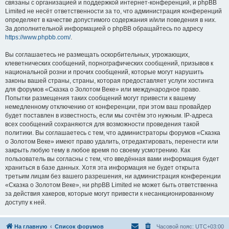
связаны с организацией и поддержкой интернет-конференций, и phpBB
Limited не несёт ответственности за то, что администрация конференций
определяет в качестве допустимого содержания и/или поведения в них.
За дополнительной информацией о phpBB обращайтесь по адресу
https://www.phpbb.com/
.
Вы соглашаетесь не размещать оскорбительных, угрожающих,
клеветнических сообщений, порнографических сообщений, призывов к
национальной розни и прочих сообщений, которые могут нарушить
законы вашей страны, страны, которая предоставляет услуги хостинга
для форумов «Сказка о Золотом Веке» или международное право.
Попытки размещения таких сообщений могут привести к вашему
немедленному отключению от конференции, при этом ваш провайдер
будет поставлен в известность, если мы сочтём это нужным. IP-адреса
всех сообщений сохраняются для возможности проведения такой
политики. Вы соглашаетесь с тем, что администраторы форумов «Сказка
о Золотом Веке» имеют право удалить, отредактировать, перенести или
закрыть любую тему в любое время по своему усмотрению. Как
пользователь вы согласны с тем, что введённая вами информация будет
храниться в базе данных. Хотя эта информация не будет открыта
третьим лицам без вашего разрешения, ни администрация конференции
«Сказка о Золотом Веке», ни phpBB Limited не может быть ответственна
за действия хакеров, которые могут привести к несанкционированному
доступу к ней.
На главную
Список форумов
Часовой пояс:
UTC+03:00