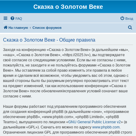
Сказка о Золотом Веке
FAQ
Вход
П
На главную
Список форумов
о
Сказка о Золотом Веке - Общие правила
и
с
Заходя на конференцию «Сказка о Золотом Веке» (в дальнейшем «мы»,
«наш», «Сказка о Золотом Веке», «https://2025.lv»), вы подтверждаете
к
своё согласие со следующими условиями. Если вы не согласны с ними,
пожалуйста, не заходите и не пользуйтесь форумами «Сказка о Золотом
Веке». Мы оставляем за собой право изменять эти правила в любое
время и сделаем всё возможное, чтобы уведомить вас об этом, однако с
вашей стороны было бы разумным регулярно просматривать этот текст
на предмет изменений, так как использование конференции «Сказка о
Золотом Веке» после обновления/исправления условий означает ваше
согласие с ними.
Наши форумы работают под управлением программного обеспечения
для создания конференций phpBB (в дальнейшем «они», «программное
обеспечение phpBB», «www.phpbb.com», «phpBB Limited», «phpBB
Teams»), выпущенного по лицензии «
GNU General Public License v2
» (в
дальнейшем «GPL»). Скачать его можно по адресу
www.phpbb.com
.
Ограничения лицензии GPL для программного обеспечения phpBB строго