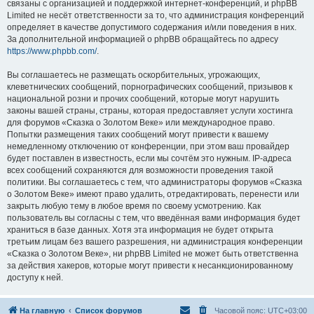
связаны с организацией и поддержкой интернет-конференций, и phpBB
Limited не несёт ответственности за то, что администрация конференций
определяет в качестве допустимого содержания и/или поведения в них.
За дополнительной информацией о phpBB обращайтесь по адресу
https://www.phpbb.com/
.
Вы соглашаетесь не размещать оскорбительных, угрожающих,
клеветнических сообщений, порнографических сообщений, призывов к
национальной розни и прочих сообщений, которые могут нарушить
законы вашей страны, страны, которая предоставляет услуги хостинга
для форумов «Сказка о Золотом Веке» или международное право.
Попытки размещения таких сообщений могут привести к вашему
немедленному отключению от конференции, при этом ваш провайдер
будет поставлен в известность, если мы сочтём это нужным. IP-адреса
всех сообщений сохраняются для возможности проведения такой
политики. Вы соглашаетесь с тем, что администраторы форумов «Сказка
о Золотом Веке» имеют право удалить, отредактировать, перенести или
закрыть любую тему в любое время по своему усмотрению. Как
пользователь вы согласны с тем, что введённая вами информация будет
храниться в базе данных. Хотя эта информация не будет открыта
третьим лицам без вашего разрешения, ни администрация конференции
«Сказка о Золотом Веке», ни phpBB Limited не может быть ответственна
за действия хакеров, которые могут привести к несанкционированному
доступу к ней.
На главную
Список форумов
Часовой пояс:
UTC+03:00