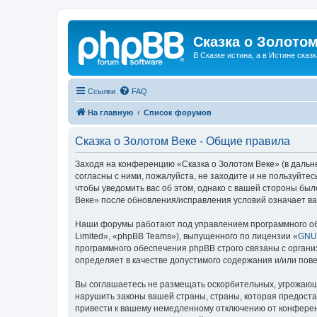
Сказка о Золотом
В Сказке истина, а в Истине сказк
Ссылки
FAQ
На главную
Список форумов
Сказка о Золотом Веке - Общие правила
Заходя на конференцию «Сказка о Золотом Веке» (в дальне
согласны с ними, пожалуйста, не заходите и не пользуйте
чтобы уведомить вас об этом, однако с вашей стороны бы
Веке» после обновления/исправления условий означает ва
Наши форумы работают под управлением программного об
Limited», «phpBB Teams»), выпущенного по лицензии «
GNU 
программного обеспечения phpBB строго связаны с органи
определяет в качестве допустимого содержания и/или по
Вы соглашаетесь не размещать оскорбительных, угрожающ
нарушить законы вашей страны, страны, которая предоста
привести к вашему немедленному отключению от конференц