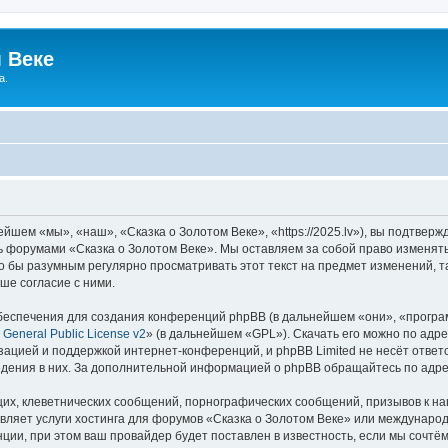
 Веке
а.
йшем «мы», «наш», «Сказка о Золотом Веке», «https://2025.lv»), вы подтвер
сь форумами «Сказка о Золотом Веке». Мы оставляем за собой право изменят
ло бы разумным регулярно просматривать этот текст на предмет изменений, т
ше согласие с ними.
еспечения для создания конференций phpBB (в дальнейшем «они», «програ
General Public License v2
» (в дальнейшем «GPL»). Скачать его можно по адр
зацией и поддержкой интернет-конференций, и phpBB Limited не несёт ответ
ведения в них. За дополнительной информацией о phpBB обращайтесь по адр
их, клеветнических сообщений, порнографических сообщений, призывов к на
вляет услуги хостинга для форумов «Сказка о Золотом Веке» или междунаро
ии, при этом ваш провайдер будет поставлен в известность, если мы сочтём