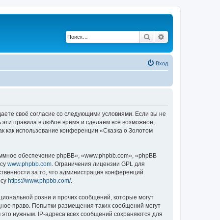
Поиск
Расширенный по
Вход
ждаете своё согласие со следующими условиями. Если вы не
ь эти правила в любое время и сделаем всё возможное,
ак как использование конференции «Сказка о Золотом
ммное обеспечение phpBB», «www.phpbb.com», «phpBB
есу
www.phpbb.com
. Ограничения лицензии GPL для
ственности за то, что администрация конференций
есу
https://www.phpbb.com/
.
циональной розни и прочих сообщений, которые могут
дное право. Попытки размещения таких сообщений могут
 это нужным. IP-адреса всех сообщений сохраняются для