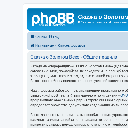
Сказка о Золотом
В Сказке истина, а в Истине сказк
Ссылки
FAQ
На главную
Список форумов
Сказка о Золотом Веке - Общие правила
Заходя на конференцию «Сказка о Золотом Веке» (в дальне
согласны с ними, пожалуйста, не заходите и не пользуйте
чтобы уведомить вас об этом, однако с вашей стороны бы
Веке» после обновления/исправления условий означает ва
Наши форумы работают под управлением программного об
Limited», «phpBB Teams»), выпущенного по лицензии «
GNU 
программного обеспечения phpBB строго связаны с органи
определяет в качестве допустимого содержания и/или по
Вы соглашаетесь не размещать оскорбительных, угрожающ
нарушить законы вашей страны, страны, которая предоста
привести к вашему немедленному отключению от конференц