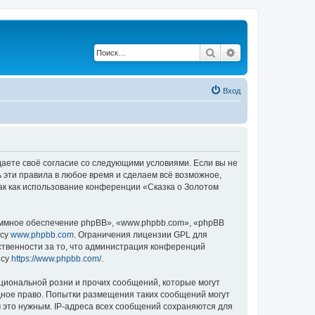
Поиск
Расширенный по
Вход
ждаете своё согласие со следующими условиями. Если вы не
ь эти правила в любое время и сделаем всё возможное,
ак как использование конференции «Сказка о Золотом
ммное обеспечение phpBB», «www.phpbb.com», «phpBB
есу
www.phpbb.com
. Ограничения лицензии GPL для
ственности за то, что администрация конференций
есу
https://www.phpbb.com/
.
циональной розни и прочих сообщений, которые могут
дное право. Попытки размещения таких сообщений могут
 это нужным. IP-адреса всех сообщений сохраняются для