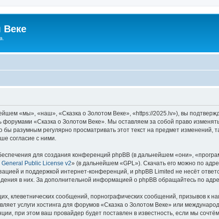
 Веке
а.
йшем «мы», «наш», «Сказка о Золотом Веке», «https://2025.lv»), вы подтвер
сь форумами «Сказка о Золотом Веке». Мы оставляем за собой право изменят
ло бы разумным регулярно просматривать этот текст на предмет изменений, т
ше согласие с ними.
еспечения для создания конференций phpBB (в дальнейшем «они», «програ
General Public License v2
» (в дальнейшем «GPL»). Скачать его можно по адр
зацией и поддержкой интернет-конференций, и phpBB Limited не несёт ответ
ведения в них. За дополнительной информацией о phpBB обращайтесь по адр
их, клеветнических сообщений, порнографических сообщений, призывов к на
вляет услуги хостинга для форумов «Сказка о Золотом Веке» или междунаро
ии, при этом ваш провайдер будет поставлен в известность, если мы сочтём