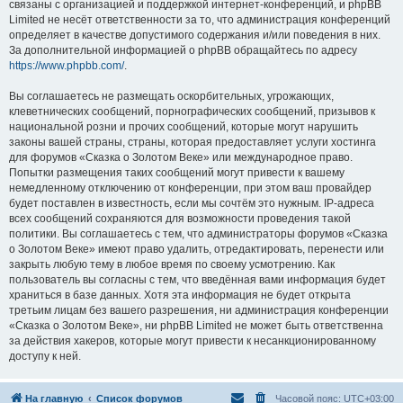
связаны с организацией и поддержкой интернет-конференций, и phpBB
Limited не несёт ответственности за то, что администрация конференций
определяет в качестве допустимого содержания и/или поведения в них.
За дополнительной информацией о phpBB обращайтесь по адресу
https://www.phpbb.com/
.
Вы соглашаетесь не размещать оскорбительных, угрожающих,
клеветнических сообщений, порнографических сообщений, призывов к
национальной розни и прочих сообщений, которые могут нарушить
законы вашей страны, страны, которая предоставляет услуги хостинга
для форумов «Сказка о Золотом Веке» или международное право.
Попытки размещения таких сообщений могут привести к вашему
немедленному отключению от конференции, при этом ваш провайдер
будет поставлен в известность, если мы сочтём это нужным. IP-адреса
всех сообщений сохраняются для возможности проведения такой
политики. Вы соглашаетесь с тем, что администраторы форумов «Сказка
о Золотом Веке» имеют право удалить, отредактировать, перенести или
закрыть любую тему в любое время по своему усмотрению. Как
пользователь вы согласны с тем, что введённая вами информация будет
храниться в базе данных. Хотя эта информация не будет открыта
третьим лицам без вашего разрешения, ни администрация конференции
«Сказка о Золотом Веке», ни phpBB Limited не может быть ответственна
за действия хакеров, которые могут привести к несанкционированному
доступу к ней.
На главную
Список форумов
Часовой пояс:
UTC+03:00