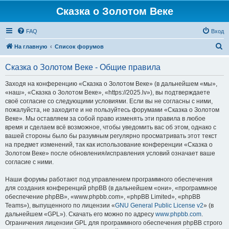
Сказка о Золотом Веке
FAQ
Вход
П
На главную
Список форумов
о
Сказка о Золотом Веке - Общие правила
и
с
Заходя на конференцию «Сказка о Золотом Веке» (в дальнейшем «мы»,
«наш», «Сказка о Золотом Веке», «https://2025.lv»), вы подтверждаете
к
своё согласие со следующими условиями. Если вы не согласны с ними,
пожалуйста, не заходите и не пользуйтесь форумами «Сказка о Золотом
Веке». Мы оставляем за собой право изменять эти правила в любое
время и сделаем всё возможное, чтобы уведомить вас об этом, однако с
вашей стороны было бы разумным регулярно просматривать этот текст
на предмет изменений, так как использование конференции «Сказка о
Золотом Веке» после обновления/исправления условий означает ваше
согласие с ними.
Наши форумы работают под управлением программного обеспечения
для создания конференций phpBB (в дальнейшем «они», «программное
обеспечение phpBB», «www.phpbb.com», «phpBB Limited», «phpBB
Teams»), выпущенного по лицензии «
GNU General Public License v2
» (в
дальнейшем «GPL»). Скачать его можно по адресу
www.phpbb.com
.
Ограничения лицензии GPL для программного обеспечения phpBB строго