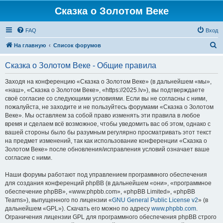
Сказка о Золотом Веке
FAQ
Вход
П
На главную
Список форумов
о
Сказка о Золотом Веке - Общие правила
и
с
Заходя на конференцию «Сказка о Золотом Веке» (в дальнейшем «мы»,
«наш», «Сказка о Золотом Веке», «https://2025.lv»), вы подтверждаете
к
своё согласие со следующими условиями. Если вы не согласны с ними,
пожалуйста, не заходите и не пользуйтесь форумами «Сказка о Золотом
Веке». Мы оставляем за собой право изменять эти правила в любое
время и сделаем всё возможное, чтобы уведомить вас об этом, однако с
вашей стороны было бы разумным регулярно просматривать этот текст
на предмет изменений, так как использование конференции «Сказка о
Золотом Веке» после обновления/исправления условий означает ваше
согласие с ними.
Наши форумы работают под управлением программного обеспечения
для создания конференций phpBB (в дальнейшем «они», «программное
обеспечение phpBB», «www.phpbb.com», «phpBB Limited», «phpBB
Teams»), выпущенного по лицензии «
GNU General Public License v2
» (в
дальнейшем «GPL»). Скачать его можно по адресу
www.phpbb.com
.
Ограничения лицензии GPL для программного обеспечения phpBB строго