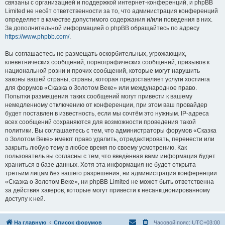
связаны с организацией и поддержкой интернет-конференций, и phpBB
Limited не несёт ответственности за то, что администрация конференций
определяет в качестве допустимого содержания и/или поведения в них.
За дополнительной информацией о phpBB обращайтесь по адресу
https://www.phpbb.com/
.
Вы соглашаетесь не размещать оскорбительных, угрожающих,
клеветнических сообщений, порнографических сообщений, призывов к
национальной розни и прочих сообщений, которые могут нарушить
законы вашей страны, страны, которая предоставляет услуги хостинга
для форумов «Сказка о Золотом Веке» или международное право.
Попытки размещения таких сообщений могут привести к вашему
немедленному отключению от конференции, при этом ваш провайдер
будет поставлен в известность, если мы сочтём это нужным. IP-адреса
всех сообщений сохраняются для возможности проведения такой
политики. Вы соглашаетесь с тем, что администраторы форумов «Сказка
о Золотом Веке» имеют право удалить, отредактировать, перенести или
закрыть любую тему в любое время по своему усмотрению. Как
пользователь вы согласны с тем, что введённая вами информация будет
храниться в базе данных. Хотя эта информация не будет открыта
третьим лицам без вашего разрешения, ни администрация конференции
«Сказка о Золотом Веке», ни phpBB Limited не может быть ответственна
за действия хакеров, которые могут привести к несанкционированному
доступу к ней.
На главную
Список форумов
Часовой пояс:
UTC+03:00