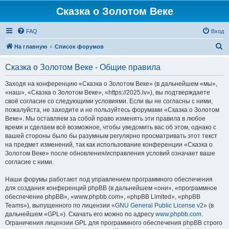
Сказка о Золотом Веке
FAQ
Вход
П
На главную
Список форумов
о
Сказка о Золотом Веке - Общие правила
и
с
Заходя на конференцию «Сказка о Золотом Веке» (в дальнейшем «мы»,
«наш», «Сказка о Золотом Веке», «https://2025.lv»), вы подтверждаете
к
своё согласие со следующими условиями. Если вы не согласны с ними,
пожалуйста, не заходите и не пользуйтесь форумами «Сказка о Золотом
Веке». Мы оставляем за собой право изменять эти правила в любое
время и сделаем всё возможное, чтобы уведомить вас об этом, однако с
вашей стороны было бы разумным регулярно просматривать этот текст
на предмет изменений, так как использование конференции «Сказка о
Золотом Веке» после обновления/исправления условий означает ваше
согласие с ними.
Наши форумы работают под управлением программного обеспечения
для создания конференций phpBB (в дальнейшем «они», «программное
обеспечение phpBB», «www.phpbb.com», «phpBB Limited», «phpBB
Teams»), выпущенного по лицензии «
GNU General Public License v2
» (в
дальнейшем «GPL»). Скачать его можно по адресу
www.phpbb.com
.
Ограничения лицензии GPL для программного обеспечения phpBB строго