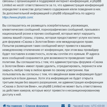
связаны с организацией и поддержкой интернет-конференций, и phpBB
Limited не несёт ответственности за то, что администрация конференций
определяет в качестве допустимого содержания и/или поведения в них.
За дополнительной информацией о phpBB обращайтесь по адресу
https://www.phpbb.com/
.
Вы соглашаетесь не размещать оскорбительных, угрожающих,
клеветнических сообщений, порнографических сообщений, призывов к
национальной розни и прочих сообщений, которые могут нарушить
законы вашей страны, страны, которая предоставляет услуги хостинга
для форумов «Сказка о Золотом Веке» или международное право.
Попытки размещения таких сообщений могут привести к вашему
немедленному отключению от конференции, при этом ваш провайдер
будет поставлен в известность, если мы сочтём это нужным. IP-адреса
всех сообщений сохраняются для возможности проведения такой
политики. Вы соглашаетесь с тем, что администраторы форумов «Сказка
о Золотом Веке» имеют право удалить, отредактировать, перенести или
закрыть любую тему в любое время по своему усмотрению. Как
пользователь вы согласны с тем, что введённая вами информация будет
храниться в базе данных. Хотя эта информация не будет открыта
третьим лицам без вашего разрешения, ни администрация конференции
«Сказка о Золотом Веке», ни phpBB Limited не может быть ответственна
за действия хакеров, которые могут привести к несанкционированному
доступу к ней.
На главную
Список форумов
Часовой пояс:
UTC+03:00