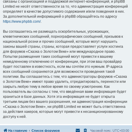
связаны с организацией и поддержкой интернет-конференций, и phpBB
Limited не несёт ответственности за то, что администрация конференций
определяет в качестве допустимого содержания и/или поведения в них.
За дополнительной информацией о phpBB обращайтесь по адресу
https://www.phpbb.com/
.
Вы соглашаетесь не размещать оскорбительных, угрожающих,
клеветнических сообщений, порнографических сообщений, призывов к
национальной розни и прочих сообщений, которые могут нарушить
законы вашей страны, страны, которая предоставляет услуги хостинга
для форумов «Сказка о Золотом Веке» или международное право.
Попытки размещения таких сообщений могут привести к вашему
немедленному отключению от конференции, при этом ваш провайдер
будет поставлен в известность, если мы сочтём это нужным. IP-адреса
всех сообщений сохраняются для возможности проведения такой
политики. Вы соглашаетесь с тем, что администраторы форумов «Сказка
о Золотом Веке» имеют право удалить, отредактировать, перенести или
закрыть любую тему в любое время по своему усмотрению. Как
пользователь вы согласны с тем, что введённая вами информация будет
храниться в базе данных. Хотя эта информация не будет открыта
третьим лицам без вашего разрешения, ни администрация конференции
«Сказка о Золотом Веке», ни phpBB Limited не может быть ответственна
за действия хакеров, которые могут привести к несанкционированному
доступу к ней.
На главную
Список форумов
Часовой пояс:
UTC+03:00