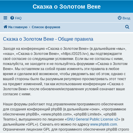
Сказка о Золотом Веке
FAQ
Вход
П
На главную
Список форумов
о
Сказка о Золотом Веке - Общие правила
и
с
Заходя на конференцию «Сказка о Золотом Веке» (в дальнейшем «мы»,
«наш», «Сказка о Золотом Веке», «https://2025.lv»), вы подтверждаете
к
своё согласие со следующими условиями. Если вы не согласны с ними,
пожалуйста, не заходите и не пользуйтесь форумами «Сказка о Золотом
Веке». Мы оставляем за собой право изменять эти правила в любое
время и сделаем всё возможное, чтобы уведомить вас об этом, однако с
вашей стороны было бы разумным регулярно просматривать этот текст
на предмет изменений, так как использование конференции «Сказка о
Золотом Веке» после обновления/исправления условий означает ваше
согласие с ними.
Наши форумы работают под управлением программного обеспечения
для создания конференций phpBB (в дальнейшем «они», «программное
обеспечение phpBB», «www.phpbb.com», «phpBB Limited», «phpBB
Teams»), выпущенного по лицензии «
GNU General Public License v2
» (в
дальнейшем «GPL»). Скачать его можно по адресу
www.phpbb.com
.
Ограничения лицензии GPL для программного обеспечения phpBB строго