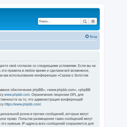
Поиск
Расширенный по
Вход
ждаете своё согласие со следующими условиями. Если вы не
ь эти правила в любое время и сделаем всё возможное,
ак как использование конференции «Сказка о Золотом
ммное обеспечение phpBB», «www.phpbb.com», «phpBB
есу
www.phpbb.com
. Ограничения лицензии GPL для
ственности за то, что администрация конференций
есу
https://www.phpbb.com/
.
циональной розни и прочих сообщений, которые могут
дное право. Попытки размещения таких сообщений могут
 это нужным. IP-адреса всех сообщений сохраняются для