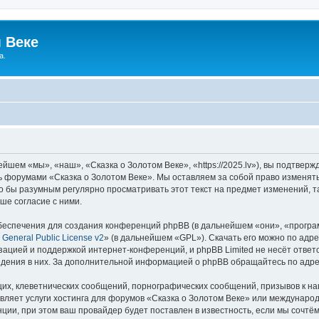
 Веке
а.
йшем «мы», «наш», «Сказка о Золотом Веке», «https://2025.lv»), вы подтвер
сь форумами «Сказка о Золотом Веке». Мы оставляем за собой право изменят
ло бы разумным регулярно просматривать этот текст на предмет изменений, т
ше согласие с ними.
еспечения для создания конференций phpBB (в дальнейшем «они», «програ
General Public License v2
» (в дальнейшем «GPL»). Скачать его можно по адр
зацией и поддержкой интернет-конференций, и phpBB Limited не несёт ответ
ведения в них. За дополнительной информацией о phpBB обращайтесь по адр
их, клеветнических сообщений, порнографических сообщений, призывов к на
вляет услуги хостинга для форумов «Сказка о Золотом Веке» или междунаро
ии, при этом ваш провайдер будет поставлен в известность, если мы сочтём