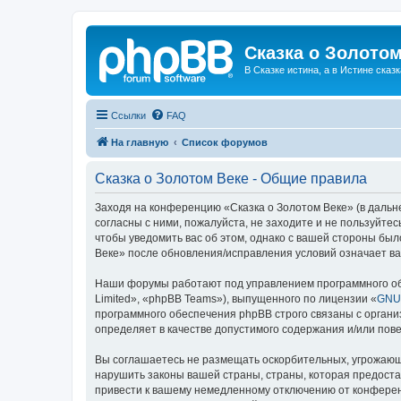
Сказка о Золотом
В Сказке истина, а в Истине сказк
Ссылки
FAQ
На главную
Список форумов
Сказка о Золотом Веке - Общие правила
Заходя на конференцию «Сказка о Золотом Веке» (в дальне
согласны с ними, пожалуйста, не заходите и не пользуйте
чтобы уведомить вас об этом, однако с вашей стороны бы
Веке» после обновления/исправления условий означает ва
Наши форумы работают под управлением программного об
Limited», «phpBB Teams»), выпущенного по лицензии «
GNU 
программного обеспечения phpBB строго связаны с органи
определяет в качестве допустимого содержания и/или по
Вы соглашаетесь не размещать оскорбительных, угрожающ
нарушить законы вашей страны, страны, которая предоста
привести к вашему немедленному отключению от конференц