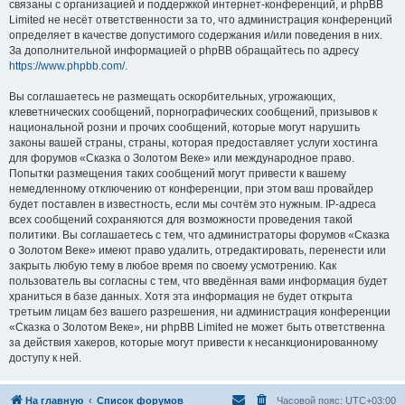
связаны с организацией и поддержкой интернет-конференций, и phpBB
Limited не несёт ответственности за то, что администрация конференций
определяет в качестве допустимого содержания и/или поведения в них.
За дополнительной информацией о phpBB обращайтесь по адресу
https://www.phpbb.com/
.
Вы соглашаетесь не размещать оскорбительных, угрожающих,
клеветнических сообщений, порнографических сообщений, призывов к
национальной розни и прочих сообщений, которые могут нарушить
законы вашей страны, страны, которая предоставляет услуги хостинга
для форумов «Сказка о Золотом Веке» или международное право.
Попытки размещения таких сообщений могут привести к вашему
немедленному отключению от конференции, при этом ваш провайдер
будет поставлен в известность, если мы сочтём это нужным. IP-адреса
всех сообщений сохраняются для возможности проведения такой
политики. Вы соглашаетесь с тем, что администраторы форумов «Сказка
о Золотом Веке» имеют право удалить, отредактировать, перенести или
закрыть любую тему в любое время по своему усмотрению. Как
пользователь вы согласны с тем, что введённая вами информация будет
храниться в базе данных. Хотя эта информация не будет открыта
третьим лицам без вашего разрешения, ни администрация конференции
«Сказка о Золотом Веке», ни phpBB Limited не может быть ответственна
за действия хакеров, которые могут привести к несанкционированному
доступу к ней.
На главную
Список форумов
Часовой пояс:
UTC+03:00