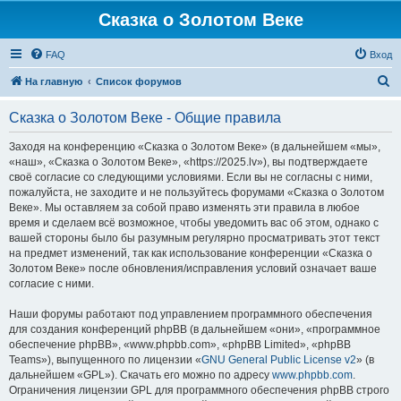
Сказка о Золотом Веке
FAQ
Вход
П
На главную
Список форумов
о
Сказка о Золотом Веке - Общие правила
и
с
Заходя на конференцию «Сказка о Золотом Веке» (в дальнейшем «мы»,
«наш», «Сказка о Золотом Веке», «https://2025.lv»), вы подтверждаете
к
своё согласие со следующими условиями. Если вы не согласны с ними,
пожалуйста, не заходите и не пользуйтесь форумами «Сказка о Золотом
Веке». Мы оставляем за собой право изменять эти правила в любое
время и сделаем всё возможное, чтобы уведомить вас об этом, однако с
вашей стороны было бы разумным регулярно просматривать этот текст
на предмет изменений, так как использование конференции «Сказка о
Золотом Веке» после обновления/исправления условий означает ваше
согласие с ними.
Наши форумы работают под управлением программного обеспечения
для создания конференций phpBB (в дальнейшем «они», «программное
обеспечение phpBB», «www.phpbb.com», «phpBB Limited», «phpBB
Teams»), выпущенного по лицензии «
GNU General Public License v2
» (в
дальнейшем «GPL»). Скачать его можно по адресу
www.phpbb.com
.
Ограничения лицензии GPL для программного обеспечения phpBB строго