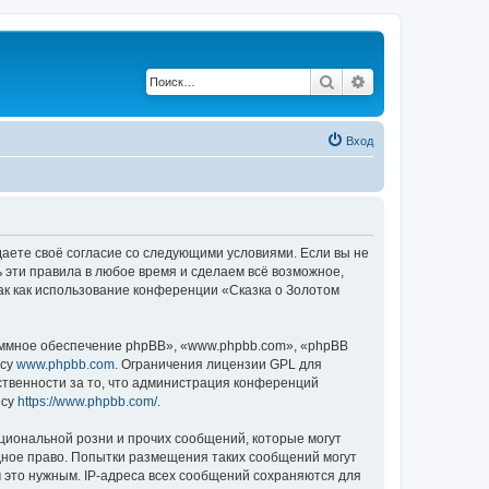
Поиск
Расширенный по
Вход
ждаете своё согласие со следующими условиями. Если вы не
ь эти правила в любое время и сделаем всё возможное,
ак как использование конференции «Сказка о Золотом
ммное обеспечение phpBB», «www.phpbb.com», «phpBB
есу
www.phpbb.com
. Ограничения лицензии GPL для
ственности за то, что администрация конференций
есу
https://www.phpbb.com/
.
циональной розни и прочих сообщений, которые могут
дное право. Попытки размещения таких сообщений могут
 это нужным. IP-адреса всех сообщений сохраняются для