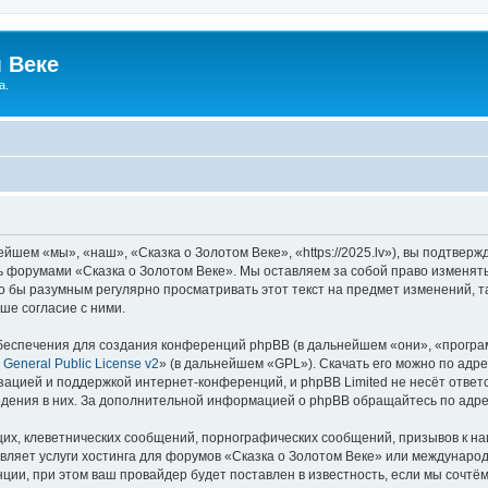
 Веке
а.
йшем «мы», «наш», «Сказка о Золотом Веке», «https://2025.lv»), вы подтвер
сь форумами «Сказка о Золотом Веке». Мы оставляем за собой право изменят
ло бы разумным регулярно просматривать этот текст на предмет изменений, т
ше согласие с ними.
еспечения для создания конференций phpBB (в дальнейшем «они», «програ
General Public License v2
» (в дальнейшем «GPL»). Скачать его можно по адр
зацией и поддержкой интернет-конференций, и phpBB Limited не несёт ответ
ведения в них. За дополнительной информацией о phpBB обращайтесь по адр
их, клеветнических сообщений, порнографических сообщений, призывов к на
вляет услуги хостинга для форумов «Сказка о Золотом Веке» или междунаро
ии, при этом ваш провайдер будет поставлен в известность, если мы сочтём