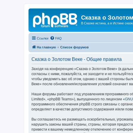
Сказка о Золотом
В Сказке истина, а в Истине сказк
Ссылки
FAQ
На главную
Список форумов
Сказка о Золотом Веке - Общие правила
Заходя на конференцию «Сказка о Золотом Веке» (в дальне
согласны с ними, пожалуйста, не заходите и не пользуйте
чтобы уведомить вас об этом, однако с вашей стороны бы
Веке» после обновления/исправления условий означает ва
Наши форумы работают под управлением программного об
Limited», «phpBB Teams»), выпущенного по лицензии «
GNU 
программного обеспечения phpBB строго связаны с органи
определяет в качестве допустимого содержания и/или по
Вы соглашаетесь не размещать оскорбительных, угрожающ
нарушить законы вашей страны, страны, которая предоста
привести к вашему немедленному отключению от конференц