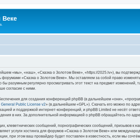
 Веке
а.
йшем «мы», «наш», «Сказка о Золотом Веке», «https://2025.lv»), вы подтвер
сь форумами «Сказка о Золотом Веке». Мы оставляем за собой право изменят
ло бы разумным регулярно просматривать этот текст на предмет изменений, т
ше согласие с ними.
еспечения для создания конференций phpBB (в дальнейшем «они», «програ
General Public License v2
» (в дальнейшем «GPL»). Скачать его можно по адр
зацией и поддержкой интернет-конференций, и phpBB Limited не несёт ответ
ведения в них. За дополнительной информацией о phpBB обращайтесь по адр
их, клеветнических сообщений, порнографических сообщений, призывов к на
вляет услуги хостинга для форумов «Сказка о Золотом Веке» или междунаро
ии, при этом ваш провайдер будет поставлен в известность, если мы сочтём