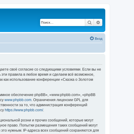
Поиск
Расширенный по
Вход
ждаете своё согласие со следующими условиями. Если вы не
ь эти правила в любое время и сделаем всё возможное,
ак как использование конференции «Сказка о Золотом
ммное обеспечение phpBB», «www.phpbb.com», «phpBB
есу
www.phpbb.com
. Ограничения лицензии GPL для
ственности за то, что администрация конференций
есу
https://www.phpbb.com/
.
циональной розни и прочих сообщений, которые могут
дное право. Попытки размещения таких сообщений могут
 это нужным. IP-адреса всех сообщений сохраняются для