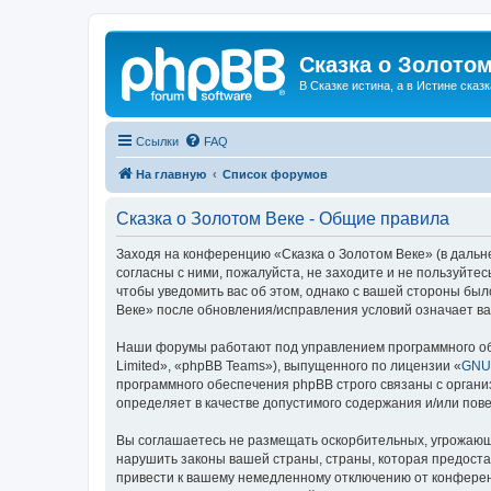
Сказка о Золотом
В Сказке истина, а в Истине сказк
Ссылки
FAQ
На главную
Список форумов
Сказка о Золотом Веке - Общие правила
Заходя на конференцию «Сказка о Золотом Веке» (в дальне
согласны с ними, пожалуйста, не заходите и не пользуйте
чтобы уведомить вас об этом, однако с вашей стороны бы
Веке» после обновления/исправления условий означает ва
Наши форумы работают под управлением программного об
Limited», «phpBB Teams»), выпущенного по лицензии «
GNU 
программного обеспечения phpBB строго связаны с органи
определяет в качестве допустимого содержания и/или по
Вы соглашаетесь не размещать оскорбительных, угрожающ
нарушить законы вашей страны, страны, которая предоста
привести к вашему немедленному отключению от конференц