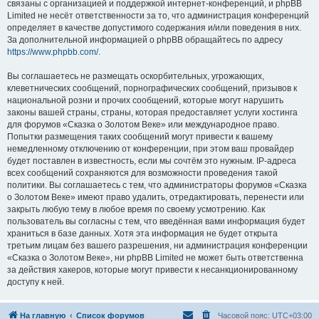
связаны с организацией и поддержкой интернет-конференций, и phpBB
Limited не несёт ответственности за то, что администрация конференций
определяет в качестве допустимого содержания и/или поведения в них.
За дополнительной информацией о phpBB обращайтесь по адресу
https://www.phpbb.com/
.
Вы соглашаетесь не размещать оскорбительных, угрожающих,
клеветнических сообщений, порнографических сообщений, призывов к
национальной розни и прочих сообщений, которые могут нарушить
законы вашей страны, страны, которая предоставляет услуги хостинга
для форумов «Сказка о Золотом Веке» или международное право.
Попытки размещения таких сообщений могут привести к вашему
немедленному отключению от конференции, при этом ваш провайдер
будет поставлен в известность, если мы сочтём это нужным. IP-адреса
всех сообщений сохраняются для возможности проведения такой
политики. Вы соглашаетесь с тем, что администраторы форумов «Сказка
о Золотом Веке» имеют право удалить, отредактировать, перенести или
закрыть любую тему в любое время по своему усмотрению. Как
пользователь вы согласны с тем, что введённая вами информация будет
храниться в базе данных. Хотя эта информация не будет открыта
третьим лицам без вашего разрешения, ни администрация конференции
«Сказка о Золотом Веке», ни phpBB Limited не может быть ответственна
за действия хакеров, которые могут привести к несанкционированному
доступу к ней.
На главную
Список форумов
Часовой пояс:
UTC+03:00