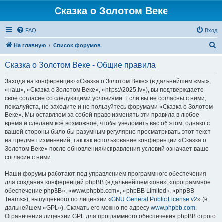
Сказка о Золотом Веке
FAQ
Вход
П
На главную
Список форумов
о
Сказка о Золотом Веке - Общие правила
и
с
Заходя на конференцию «Сказка о Золотом Веке» (в дальнейшем «мы»,
«наш», «Сказка о Золотом Веке», «https://2025.lv»), вы подтверждаете
к
своё согласие со следующими условиями. Если вы не согласны с ними,
пожалуйста, не заходите и не пользуйтесь форумами «Сказка о Золотом
Веке». Мы оставляем за собой право изменять эти правила в любое
время и сделаем всё возможное, чтобы уведомить вас об этом, однако с
вашей стороны было бы разумным регулярно просматривать этот текст
на предмет изменений, так как использование конференции «Сказка о
Золотом Веке» после обновления/исправления условий означает ваше
согласие с ними.
Наши форумы работают под управлением программного обеспечения
для создания конференций phpBB (в дальнейшем «они», «программное
обеспечение phpBB», «www.phpbb.com», «phpBB Limited», «phpBB
Teams»), выпущенного по лицензии «
GNU General Public License v2
» (в
дальнейшем «GPL»). Скачать его можно по адресу
www.phpbb.com
.
Ограничения лицензии GPL для программного обеспечения phpBB строго