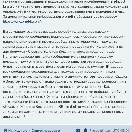
связаны с организацией и поддержкой интернет-конференций, и phpBB
Limited не несёт ответственности за то, что администрация конференций
определяет в качестве допустимого содержания и/или поведения в них.
За дополнительной информацией о phpBB обращайтесь по адресу
https://www.phpbb.com/
.
Вы соглашаетесь не размещать оскорбительных, угрожающих,
клеветнических сообщений, порнографических сообщений, призывов к
национальной розни и прочих сообщений, которые могут нарушить
законы вашей страны, страны, которая предоставляет услуги хостинга
для форумов «Сказка о Золотом Веке» или международное право.
Попытки размещения таких сообщений могут привести к вашему
немедленному отключению от конференции, при этом ваш провайдер
будет поставлен в известность, если мы сочтём это нужным. IP-адреса
всех сообщений сохраняются для возможности проведения такой
политики. Вы соглашаетесь с тем, что администраторы форумов «Сказка
о Золотом Веке» имеют право удалить, отредактировать, перенести или
закрыть любую тему в любое время по своему усмотрению. Как
пользователь вы согласны с тем, что введённая вами информация будет
храниться в базе данных. Хотя эта информация не будет открыта
третьим лицам без вашего разрешения, ни администрация конференции
«Сказка о Золотом Веке», ни phpBB Limited не может быть ответственна
за действия хакеров, которые могут привести к несанкционированному
доступу к ней.
На главную
Список форумов
Часовой пояс:
UTC+03:00