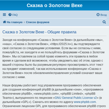
Сказка о Золотом Веке
FAQ
Вход
П
На главную
Список форумов
о
Сказка о Золотом Веке - Общие правила
и
с
Заходя на конференцию «Сказка о Золотом Веке» (в дальнейшем «мы»,
«наш», «Сказка о Золотом Веке», «https://2025.lv»), вы подтверждаете
к
своё согласие со следующими условиями. Если вы не согласны с ними,
пожалуйста, не заходите и не пользуйтесь форумами «Сказка о Золотом
Веке». Мы оставляем за собой право изменять эти правила в любое
время и сделаем всё возможное, чтобы уведомить вас об этом, однако с
вашей стороны было бы разумным регулярно просматривать этот текст
на предмет изменений, так как использование конференции «Сказка о
Золотом Веке» после обновления/исправления условий означает ваше
согласие с ними.
Наши форумы работают под управлением программного обеспечения
для создания конференций phpBB (в дальнейшем «они», «программное
обеспечение phpBB», «www.phpbb.com», «phpBB Limited», «phpBB
Teams»), выпущенного по лицензии «
GNU General Public License v2
» (в
дальнейшем «GPL»). Скачать его можно по адресу
www.phpbb.com
.
Ограничения лицензии GPL для программного обеспечения phpBB строго