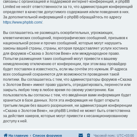
связаны с организацией и поддержкой интернет-конференций, и phpBB
Limited не несёт ответственности за то, что администрация конференций
определяет в качестве допустимого содержания и/или поведения в них.
За дополнительной информацией о phpBB обращайтесь по адресу
https://www.phpbb.com/
.
Вы соглашаетесь не размещать оскорбительных, угрожающих,
клеветнических сообщений, порнографических сообщений, призывов к
национальной розни и прочих сообщений, которые могут нарушить
законы вашей страны, страны, которая предоставляет услуги хостинга
для форумов «Сказка о Золотом Веке» или международное право.
Попытки размещения таких сообщений могут привести к вашему
немедленному отключению от конференции, при этом ваш провайдер
будет поставлен в известность, если мы сочтём это нужным. IP-адреса
всех сообщений сохраняются для возможности проведения такой
политики. Вы соглашаетесь с тем, что администраторы форумов «Сказка
о Золотом Веке» имеют право удалить, отредактировать, перенести или
закрыть любую тему в любое время по своему усмотрению. Как
пользователь вы согласны с тем, что введённая вами информация будет
храниться в базе данных. Хотя эта информация не будет открыта
третьим лицам без вашего разрешения, ни администрация конференции
«Сказка о Золотом Веке», ни phpBB Limited не может быть ответственна
за действия хакеров, которые могут привести к несанкционированному
доступу к ней.
На главную
Список форумов
Часовой пояс:
UTC+03:00