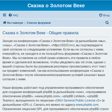
Сказка о Золотом Веке
FAQ
Вход
П
На главную
Список форумов
о
Сказка о Золотом Веке - Общие правила
и
с
Заходя на конференцию «Сказка о Золотом Веке» (в дальнейшем «мы»,
«наш», «Сказка о Золотом Веке», «https://2025.lv»), вы подтверждаете
к
своё согласие со следующими условиями. Если вы не согласны с ними,
пожалуйста, не заходите и не пользуйтесь форумами «Сказка о Золотом
Веке». Мы оставляем за собой право изменять эти правила в любое
время и сделаем всё возможное, чтобы уведомить вас об этом, однако с
вашей стороны было бы разумным регулярно просматривать этот текст
на предмет изменений, так как использование конференции «Сказка о
Золотом Веке» после обновления/исправления условий означает ваше
согласие с ними.
Наши форумы работают под управлением программного обеспечения
для создания конференций phpBB (в дальнейшем «они», «программное
обеспечение phpBB», «www.phpbb.com», «phpBB Limited», «phpBB
Teams»), выпущенного по лицензии «
GNU General Public License v2
» (в
дальнейшем «GPL»). Скачать его можно по адресу
www.phpbb.com
.
Ограничения лицензии GPL для программного обеспечения phpBB строго