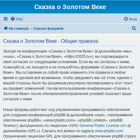
Сказка о Золотом Веке
FAQ
Вход
П
На главную
Список форумов
о
Сказка о Золотом Веке - Общие правила
и
с
Заходя на конференцию «Сказка о Золотом Веке» (в дальнейшем «мы»,
«наш», «Сказка о Золотом Веке», «https://2025.lv»), вы подтверждаете
к
своё согласие со следующими условиями. Если вы не согласны с ними,
пожалуйста, не заходите и не пользуйтесь форумами «Сказка о Золотом
Веке». Мы оставляем за собой право изменять эти правила в любое
время и сделаем всё возможное, чтобы уведомить вас об этом, однако с
вашей стороны было бы разумным регулярно просматривать этот текст
на предмет изменений, так как использование конференции «Сказка о
Золотом Веке» после обновления/исправления условий означает ваше
согласие с ними.
Наши форумы работают под управлением программного обеспечения
для создания конференций phpBB (в дальнейшем «они», «программное
обеспечение phpBB», «www.phpbb.com», «phpBB Limited», «phpBB
Teams»), выпущенного по лицензии «
GNU General Public License v2
» (в
дальнейшем «GPL»). Скачать его можно по адресу
www.phpbb.com
.
Ограничения лицензии GPL для программного обеспечения phpBB строго