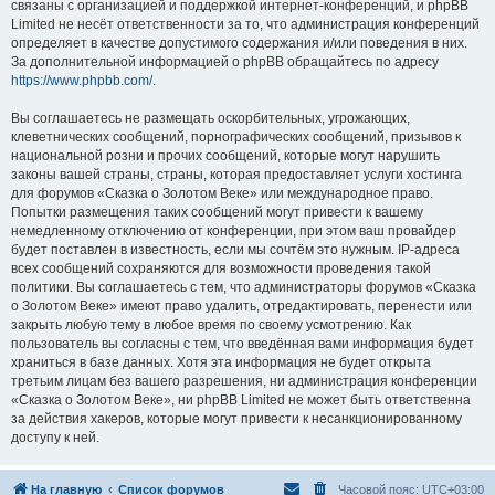
связаны с организацией и поддержкой интернет-конференций, и phpBB
Limited не несёт ответственности за то, что администрация конференций
определяет в качестве допустимого содержания и/или поведения в них.
За дополнительной информацией о phpBB обращайтесь по адресу
https://www.phpbb.com/
.
Вы соглашаетесь не размещать оскорбительных, угрожающих,
клеветнических сообщений, порнографических сообщений, призывов к
национальной розни и прочих сообщений, которые могут нарушить
законы вашей страны, страны, которая предоставляет услуги хостинга
для форумов «Сказка о Золотом Веке» или международное право.
Попытки размещения таких сообщений могут привести к вашему
немедленному отключению от конференции, при этом ваш провайдер
будет поставлен в известность, если мы сочтём это нужным. IP-адреса
всех сообщений сохраняются для возможности проведения такой
политики. Вы соглашаетесь с тем, что администраторы форумов «Сказка
о Золотом Веке» имеют право удалить, отредактировать, перенести или
закрыть любую тему в любое время по своему усмотрению. Как
пользователь вы согласны с тем, что введённая вами информация будет
храниться в базе данных. Хотя эта информация не будет открыта
третьим лицам без вашего разрешения, ни администрация конференции
«Сказка о Золотом Веке», ни phpBB Limited не может быть ответственна
за действия хакеров, которые могут привести к несанкционированному
доступу к ней.
На главную
Список форумов
Часовой пояс:
UTC+03:00