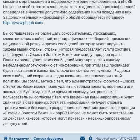
связаны с организацией и поддержкой интернет-конференций, и phpBB
Limited не несёт ответственности за то, что администрация конференций
определяет в качестве допустимого содержания и/или поведения в них.
За дополнительной информацией о phpBB обращайтесь по адресу
https://www.phpbb.com/
.
Вы соглашаетесь не размещать оскорбительных, угрожающих,
клеветнических сообщений, порнографических сообщений, призывов к
национальной розни и прочих сообщений, которые могут нарушить
законы вашей страны, страны, которая предоставляет услуги хостинга
для форумов «Сказка о Золотом Веке» или международное право.
Попытки размещения таких сообщений могут привести к вашему
немедленному отключению от конференции, при этом ваш провайдер
будет поставлен в известность, если мы сочтём это нужным. IP-адреса
всех сообщений сохраняются для возможности проведения такой
политики. Вы соглашаетесь с тем, что администраторы форумов «Сказка
о Золотом Веке» имеют право удалить, отредактировать, перенести или
закрыть любую тему в любое время по своему усмотрению. Как
пользователь вы согласны с тем, что введённая вами информация будет
храниться в базе данных. Хотя эта информация не будет открыта
третьим лицам без вашего разрешения, ни администрация конференции
«Сказка о Золотом Веке», ни phpBB Limited не может быть ответственна
за действия хакеров, которые могут привести к несанкционированному
доступу к ней.
На главную
Список форумов
Часовой пояс:
UTC+03:00