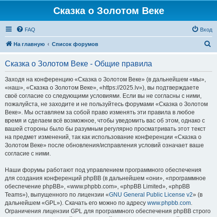
Сказка о Золотом Веке
FAQ
Вход
П
На главную
Список форумов
о
Сказка о Золотом Веке - Общие правила
и
с
Заходя на конференцию «Сказка о Золотом Веке» (в дальнейшем «мы»,
«наш», «Сказка о Золотом Веке», «https://2025.lv»), вы подтверждаете
к
своё согласие со следующими условиями. Если вы не согласны с ними,
пожалуйста, не заходите и не пользуйтесь форумами «Сказка о Золотом
Веке». Мы оставляем за собой право изменять эти правила в любое
время и сделаем всё возможное, чтобы уведомить вас об этом, однако с
вашей стороны было бы разумным регулярно просматривать этот текст
на предмет изменений, так как использование конференции «Сказка о
Золотом Веке» после обновления/исправления условий означает ваше
согласие с ними.
Наши форумы работают под управлением программного обеспечения
для создания конференций phpBB (в дальнейшем «они», «программное
обеспечение phpBB», «www.phpbb.com», «phpBB Limited», «phpBB
Teams»), выпущенного по лицензии «
GNU General Public License v2
» (в
дальнейшем «GPL»). Скачать его можно по адресу
www.phpbb.com
.
Ограничения лицензии GPL для программного обеспечения phpBB строго