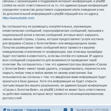
связаны с организацией и поддержкой интернет-конференций, и phpBB
Limited не несёт ответственности за то, что администрация конференций
определяет в качестве допустимого содержания и/или поведения в них.
За дополнительной информацией о phpBB обращайтесь по адресу
https://www.phpbb.com/
.
Вы соглашаетесь не размещать оскорбительных, угрожающих,
клеветнических сообщений, порнографических сообщений, призывов к
национальной розни и прочих сообщений, которые могут нарушить
законы вашей страны, страны, которая предоставляет услуги хостинга
для форумов «Сказка о Золотом Веке» или международное право.
Попытки размещения таких сообщений могут привести к вашему
немедленному отключению от конференции, при этом ваш провайдер
будет поставлен в известность, если мы сочтём это нужным. IP-адреса
всех сообщений сохраняются для возможности проведения такой
политики. Вы соглашаетесь с тем, что администраторы форумов «Сказка
о Золотом Веке» имеют право удалить, отредактировать, перенести или
закрыть любую тему в любое время по своему усмотрению. Как
пользователь вы согласны с тем, что введённая вами информация будет
храниться в базе данных. Хотя эта информация не будет открыта
третьим лицам без вашего разрешения, ни администрация конференции
«Сказка о Золотом Веке», ни phpBB Limited не может быть ответственна
за действия хакеров, которые могут привести к несанкционированному
доступу к ней.
На главную
Список форумов
Часовой пояс:
UTC+03:00