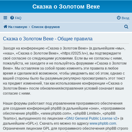
Сказка о Золотом Веке
FAQ
Вход
П
На главную
Список форумов
о
Сказка о Золотом Веке - Общие правила
и
с
Заходя на конференцию «Сказка о Золотом Веке» (в дальнейшем «мы»,
«наш», «Сказка о Золотом Веке», «https://2025.lv»), вы подтверждаете
к
своё согласие со следующими условиями. Если вы не согласны с ними,
пожалуйста, не заходите и не пользуйтесь форумами «Сказка о Золотом
Веке». Мы оставляем за собой право изменять эти правила в любое
время и сделаем всё возможное, чтобы уведомить вас об этом, однако с
вашей стороны было бы разумным регулярно просматривать этот текст
на предмет изменений, так как использование конференции «Сказка о
Золотом Веке» после обновления/исправления условий означает ваше
согласие с ними.
Наши форумы работают под управлением программного обеспечения
для создания конференций phpBB (в дальнейшем «они», «программное
обеспечение phpBB», «www.phpbb.com», «phpBB Limited», «phpBB
Teams»), выпущенного по лицензии «
GNU General Public License v2
» (в
дальнейшем «GPL»). Скачать его можно по адресу
www.phpbb.com
.
Ограничения лицензии GPL для программного обеспечения phpBB строго