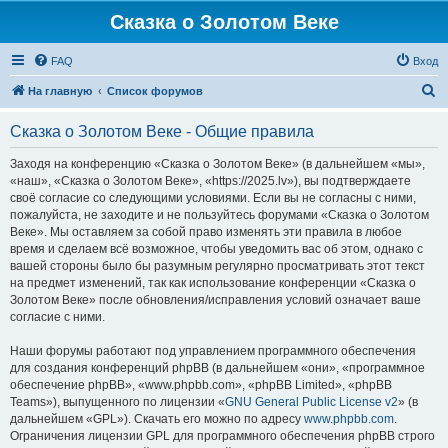
Сказка о Золотом Веке
FAQ
Вход
П
На главную
Список форумов
о
Сказка о Золотом Веке - Общие правила
и
с
Заходя на конференцию «Сказка о Золотом Веке» (в дальнейшем «мы»,
«наш», «Сказка о Золотом Веке», «https://2025.lv»), вы подтверждаете
к
своё согласие со следующими условиями. Если вы не согласны с ними,
пожалуйста, не заходите и не пользуйтесь форумами «Сказка о Золотом
Веке». Мы оставляем за собой право изменять эти правила в любое
время и сделаем всё возможное, чтобы уведомить вас об этом, однако с
вашей стороны было бы разумным регулярно просматривать этот текст
на предмет изменений, так как использование конференции «Сказка о
Золотом Веке» после обновления/исправления условий означает ваше
согласие с ними.
Наши форумы работают под управлением программного обеспечения
для создания конференций phpBB (в дальнейшем «они», «программное
обеспечение phpBB», «www.phpbb.com», «phpBB Limited», «phpBB
Teams»), выпущенного по лицензии «
GNU General Public License v2
» (в
дальнейшем «GPL»). Скачать его можно по адресу
www.phpbb.com
.
Ограничения лицензии GPL для программного обеспечения phpBB строго