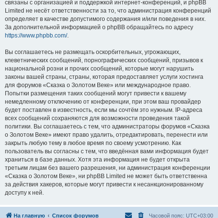
связаны с организацией и поддержкой интернет-конференций, и phpBB
Limited не несёт ответственности за то, что администрация конференций
определяет в качестве допустимого содержания и/или поведения в них.
За дополнительной информацией о phpBB обращайтесь по адресу
https://www.phpbb.com/
.
Вы соглашаетесь не размещать оскорбительных, угрожающих,
клеветнических сообщений, порнографических сообщений, призывов к
национальной розни и прочих сообщений, которые могут нарушить
законы вашей страны, страны, которая предоставляет услуги хостинга
для форумов «Сказка о Золотом Веке» или международное право.
Попытки размещения таких сообщений могут привести к вашему
немедленному отключению от конференции, при этом ваш провайдер
будет поставлен в известность, если мы сочтём это нужным. IP-адреса
всех сообщений сохраняются для возможности проведения такой
политики. Вы соглашаетесь с тем, что администраторы форумов «Сказка
о Золотом Веке» имеют право удалить, отредактировать, перенести или
закрыть любую тему в любое время по своему усмотрению. Как
пользователь вы согласны с тем, что введённая вами информация будет
храниться в базе данных. Хотя эта информация не будет открыта
третьим лицам без вашего разрешения, ни администрация конференции
«Сказка о Золотом Веке», ни phpBB Limited не может быть ответственна
за действия хакеров, которые могут привести к несанкционированному
доступу к ней.
На главную
Список форумов
Часовой пояс:
UTC+03:00