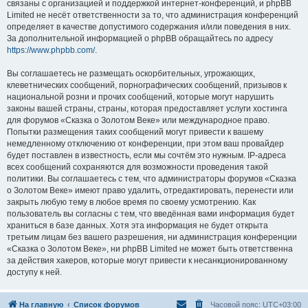
связаны с организацией и поддержкой интернет-конференций, и phpBB
Limited не несёт ответственности за то, что администрация конференций
определяет в качестве допустимого содержания и/или поведения в них.
За дополнительной информацией о phpBB обращайтесь по адресу
https://www.phpbb.com/
.
Вы соглашаетесь не размещать оскорбительных, угрожающих,
клеветнических сообщений, порнографических сообщений, призывов к
национальной розни и прочих сообщений, которые могут нарушить
законы вашей страны, страны, которая предоставляет услуги хостинга
для форумов «Сказка о Золотом Веке» или международное право.
Попытки размещения таких сообщений могут привести к вашему
немедленному отключению от конференции, при этом ваш провайдер
будет поставлен в известность, если мы сочтём это нужным. IP-адреса
всех сообщений сохраняются для возможности проведения такой
политики. Вы соглашаетесь с тем, что администраторы форумов «Сказка
о Золотом Веке» имеют право удалить, отредактировать, перенести или
закрыть любую тему в любое время по своему усмотрению. Как
пользователь вы согласны с тем, что введённая вами информация будет
храниться в базе данных. Хотя эта информация не будет открыта
третьим лицам без вашего разрешения, ни администрация конференции
«Сказка о Золотом Веке», ни phpBB Limited не может быть ответственна
за действия хакеров, которые могут привести к несанкционированному
доступу к ней.
На главную
Список форумов
Часовой пояс:
UTC+03:00