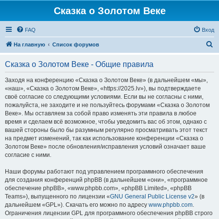
Сказка о Золотом Веке
FAQ
Вход
П
На главную
Список форумов
о
Сказка о Золотом Веке - Общие правила
и
с
Заходя на конференцию «Сказка о Золотом Веке» (в дальнейшем «мы»,
«наш», «Сказка о Золотом Веке», «https://2025.lv»), вы подтверждаете
к
своё согласие со следующими условиями. Если вы не согласны с ними,
пожалуйста, не заходите и не пользуйтесь форумами «Сказка о Золотом
Веке». Мы оставляем за собой право изменять эти правила в любое
время и сделаем всё возможное, чтобы уведомить вас об этом, однако с
вашей стороны было бы разумным регулярно просматривать этот текст
на предмет изменений, так как использование конференции «Сказка о
Золотом Веке» после обновления/исправления условий означает ваше
согласие с ними.
Наши форумы работают под управлением программного обеспечения
для создания конференций phpBB (в дальнейшем «они», «программное
обеспечение phpBB», «www.phpbb.com», «phpBB Limited», «phpBB
Teams»), выпущенного по лицензии «
GNU General Public License v2
» (в
дальнейшем «GPL»). Скачать его можно по адресу
www.phpbb.com
.
Ограничения лицензии GPL для программного обеспечения phpBB строго