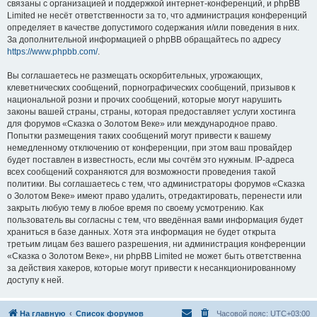
связаны с организацией и поддержкой интернет-конференций, и phpBB
Limited не несёт ответственности за то, что администрация конференций
определяет в качестве допустимого содержания и/или поведения в них.
За дополнительной информацией о phpBB обращайтесь по адресу
https://www.phpbb.com/
.
Вы соглашаетесь не размещать оскорбительных, угрожающих,
клеветнических сообщений, порнографических сообщений, призывов к
национальной розни и прочих сообщений, которые могут нарушить
законы вашей страны, страны, которая предоставляет услуги хостинга
для форумов «Сказка о Золотом Веке» или международное право.
Попытки размещения таких сообщений могут привести к вашему
немедленному отключению от конференции, при этом ваш провайдер
будет поставлен в известность, если мы сочтём это нужным. IP-адреса
всех сообщений сохраняются для возможности проведения такой
политики. Вы соглашаетесь с тем, что администраторы форумов «Сказка
о Золотом Веке» имеют право удалить, отредактировать, перенести или
закрыть любую тему в любое время по своему усмотрению. Как
пользователь вы согласны с тем, что введённая вами информация будет
храниться в базе данных. Хотя эта информация не будет открыта
третьим лицам без вашего разрешения, ни администрация конференции
«Сказка о Золотом Веке», ни phpBB Limited не может быть ответственна
за действия хакеров, которые могут привести к несанкционированному
доступу к ней.
На главную
Список форумов
Часовой пояс:
UTC+03:00