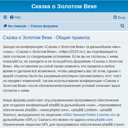
Сказка о Золотом Веке
FAQ
Вход
П
На главную
Список форумов
о
Сказка о Золотом Веке - Общие правила
и
с
Заходя на конференцию «Сказка о Золотом Веке» (в дальнейшем «мы»,
«наш», «Сказка о Золотом Веке», «https://2025.lv»), вы подтверждаете
к
своё согласие со следующими условиями. Если вы не согласны с ними,
пожалуйста, не заходите и не пользуйтесь форумами «Сказка о Золотом
Веке». Мы оставляем за собой право изменять эти правила в любое
время и сделаем всё возможное, чтобы уведомить вас об этом, однако с
вашей стороны было бы разумным регулярно просматривать этот текст
на предмет изменений, так как использование конференции «Сказка о
Золотом Веке» после обновления/исправления условий означает ваше
согласие с ними.
Наши форумы работают под управлением программного обеспечения
для создания конференций phpBB (в дальнейшем «они», «программное
обеспечение phpBB», «www.phpbb.com», «phpBB Limited», «phpBB
Teams»), выпущенного по лицензии «
GNU General Public License v2
» (в
дальнейшем «GPL»). Скачать его можно по адресу
www.phpbb.com
.
Ограничения лицензии GPL для программного обеспечения phpBB строго