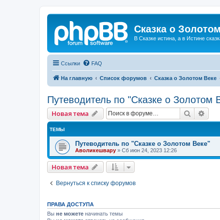
Сказка о Золотом
В Сказке истина, а в Истине сказк
Ссылки
FAQ
На главную
Список форумов
Сказка о Золотом Веке
Путеводитель по "Сказке о Золотом 
Поиск
Рас
Новая тема
ТЕМЫ
Путеводитель по "Сказке о Золотом Веке"
Аволикешвару
»
Сб июн 24, 2023 12:26
Новая тема
Вернуться к списку форумов
ПРАВА ДОСТУПА
Вы
не можете
начинать темы