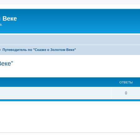
 Веке
а.
Путеводитель по "Сказке о Золотом Веке"
Веке"
ширенный поиск
ОТВЕТЫ
О
0
т
в
е
т
ы