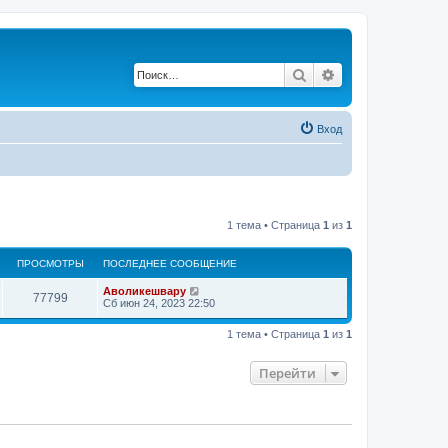
Поиск
Расширенный по
Вход
1 тема • Страница
1
из
1
ПРОСМОТРЫ
ПОСЛЕДНЕЕ СООБЩЕНИЕ
П
Аволикешвару
П
77799
о
Сб июн 24, 2023 22:50
с
р
л
1 тема • Страница
1
из
1
е
о
д
н
Перейти
с
е
е
с
м
о
о
о
б
щ