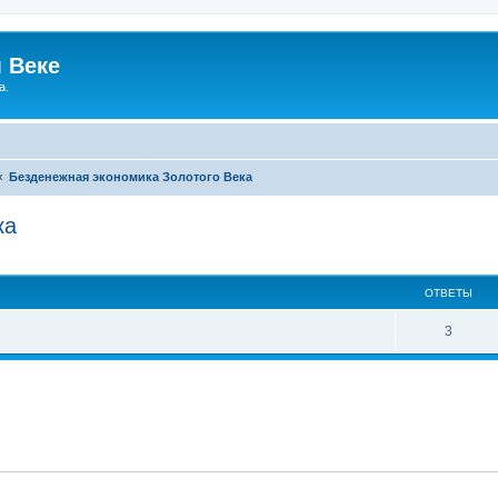
 Веке
а.
Безденежная экономика Золотого Века
ка
ширенный поиск
ОТВЕТЫ
О
3
т
в
е
т
ы