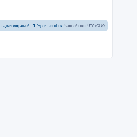
т
е
н
р
и
е
ы
 с администрацией
Удалить cookies
Часовой пояс:
UTC+03:00