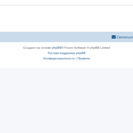
ы
Связаться
Создано на основе
phpBB
® Forum Software © phpBB Limited
Русская поддержка phpBB
Конфиденциальность
|
Правила