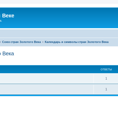
 Веке
а.
Cоюз стран Золотого Века
Календарь и символы стран Золотого Века
о Века
ширенный поиск
ОТВЕТЫ
О
1
т
О
1
в
т
е
в
т
е
ы
т