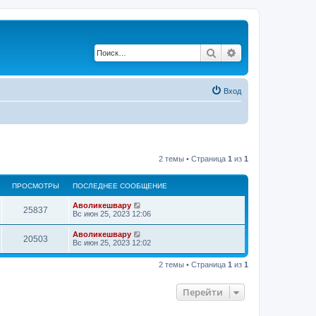
Поиск
Расширенный по
Вход
2 темы • Страница
1
из
1
ПРОСМОТРЫ
ПОСЛЕДНЕЕ СООБЩЕНИЕ
П
Аволикешвару
П
25837
о
Вс июн 25, 2023 12:06
с
р
л
П
Аволикешвару
П
20503
е
о
Вс июн 25, 2023 12:02
о
д
с
н
р
л
с
е
2 темы • Страница
1
из
1
е
е
о
д
с
м
н
о
Перейти
с
е
о
о
е
б
с
м
щ