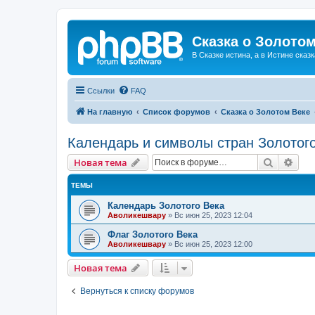
Сказка о Золотом
В Сказке истина, а в Истине сказк
Ссылки
FAQ
На главную
Список форумов
Сказка о Золотом Веке
Календарь и символы стран Золотог
Поиск
Рас
Новая тема
ТЕМЫ
Календарь Золотого Века
Аволикешвару
»
Вс июн 25, 2023 12:04
Флаг Золотого Века
Аволикешвару
»
Вс июн 25, 2023 12:00
Новая тема
Вернуться к списку форумов