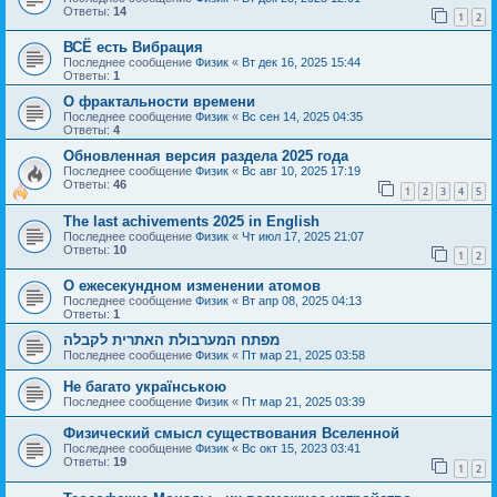
Ответы:
14
1
2
ВСЁ есть Вибрация
Последнее сообщение
Физик
«
Вт дек 16, 2025 15:44
Ответы:
1
О фрактальности времени
Последнее сообщение
Физик
«
Вс сен 14, 2025 04:35
Ответы:
4
Обновленная версия раздела 2025 года
Последнее сообщение
Физик
«
Вс авг 10, 2025 17:19
Ответы:
46
1
2
3
4
5
The last achivements 2025 in English
Последнее сообщение
Физик
«
Чт июл 17, 2025 21:07
Ответы:
10
1
2
О ежесекундном изменении атомов
Последнее сообщение
Физик
«
Вт апр 08, 2025 04:13
Ответы:
1
מפתח המערבולת האתרית לקבלה
Последнее сообщение
Физик
«
Пт мар 21, 2025 03:58
Не багато українською
Последнее сообщение
Физик
«
Пт мар 21, 2025 03:39
Физический смысл существования Вселенной
Последнее сообщение
Физик
«
Вс окт 15, 2023 03:41
Ответы:
19
1
2