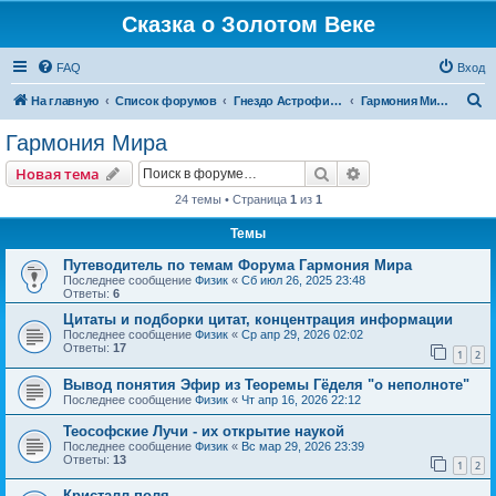
Сказка о Золотом Веке
FAQ
Вход
П
На главную
Список форумов
Гнездо Астрофизика
Гармония Мира
о
Гармония Мира
и
Поиск
Расширенный пои
Новая тема
с
24 темы • Страница
1
из
1
к
Темы
Путеводитель по темам Форума Гармония Мира
Последнее сообщение
Физик
«
Сб июл 26, 2025 23:48
Ответы:
6
Цитаты и подборки цитат, концентрация информации
Последнее сообщение
Физик
«
Ср апр 29, 2026 02:02
Ответы:
17
1
2
Вывод понятия Эфир из Теоремы Гёделя "о неполноте"
Последнее сообщение
Физик
«
Чт апр 16, 2026 22:12
Теософские Лучи - их открытие наукой
Последнее сообщение
Физик
«
Вс мар 29, 2026 23:39
Ответы:
13
1
2
Кристалл поля