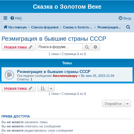
Сказка о Золотом Веке
FAQ
Вход
П
На главную
Список форумов
Сказка о Золотом Веке
Реэмиграция в бывшие страны СССР
о
Реэмиграция в бывшие страны СССР
и
Поиск
Расширенный пои
Новая тема
с
1 тема • Страница
1
из
1
к
Темы
Реэмиграция в бывшие страны СССР
Последнее сообщение
Аволикешвару
«
Вс июн 25, 2023 21:04
Ответы:
1
Новая тема
1 тема • Страница
1
из
1
Перейти
ПРАВА ДОСТУПА
Вы
не можете
начинать темы
Вы
не можете
отвечать на сообщения
Вы
не можете
редактировать свои сообщения