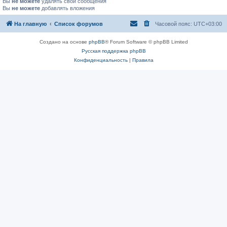
Вы
не можете
удалять свои сообщения
Вы
не можете
добавлять вложения
На главную
Список форумов
Часовой пояс:
UTC+03:00
Создано на основе
phpBB
® Forum Software © phpBB Limited
Русская поддержка phpBB
Конфиденциальность
|
Правила