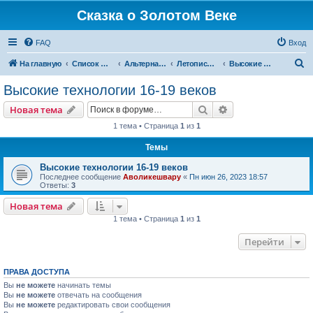
Сказка о Золотом Веке
FAQ
Вход
П
На главную
Список форумов
Альтернативная история
Летопись Земли
Высокие технологии 16-19 веков
о
Высокие технологии 16-19 веков
и
Поиск
Расширенный пои
Новая тема
с
1 тема • Страница
1
из
1
к
Темы
Высокие технологии 16-19 веков
Последнее сообщение
Аволикешвару
«
Пн июн 26, 2023 18:57
Ответы:
3
Новая тема
1 тема • Страница
1
из
1
Перейти
ПРАВА ДОСТУПА
Вы
не можете
начинать темы
Вы
не можете
отвечать на сообщения
Вы
не можете
редактировать свои сообщения