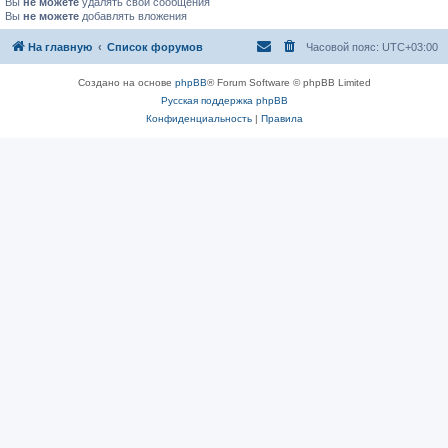
Вы
не можете
удалять свои сообщения
Вы
не можете
добавлять вложения
На главную
Список форумов
Часовой пояс:
UTC+03:00
Создано на основе
phpBB
® Forum Software © phpBB Limited
Русская поддержка phpBB
Конфиденциальность
|
Правила