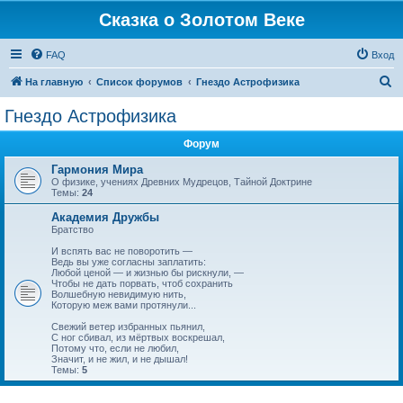
Сказка о Золотом Веке
FAQ
Вход
П
На главную
Список форумов
Гнездо Астрофизика
о
Гнездо Астрофизика
и
Форум
с
к
Гармония Мира
О физике, учениях Древних Мудрецов, Тайной Доктрине
Темы:
24
Академия Дружбы
Братство
И вспять вас не поворотить —
Ведь вы уже согласны заплатить:
Любой ценой — и жизнью бы рискнули, —
Чтобы не дать порвать, чтоб сохранить
Волшебную невидимую нить,
Которую меж вами протянули...
Свежий ветер избранных пьянил,
С ног сбивал, из мёртвых воскрешал,
Потому что, если не любил,
Значит, и не жил, и не дышал!
Темы:
5