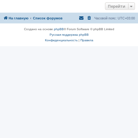
Перейти
На главную
Список форумов
Часовой пояс:
UTC+03:00
Создано на основе
phpBB
® Forum Software © phpBB Limited
Русская поддержка phpBB
Конфиденциальность
|
Правила