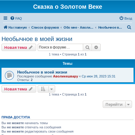
Сказка о Золотом Веке
FAQ
Вход
П
На главную
Список форумов
Обо мне - Аволикешвару
Необычное в моей жизни
о
Необычное в моей жизни
и
Поиск
Расширенный пои
Новая тема
с
1 тема • Страница
1
из
1
к
Темы
Необычное в моей жизни
Последнее сообщение
Аволикешвару
«
Ср июн 28, 2023 15:31
Ответы:
2
Новая тема
1 тема • Страница
1
из
1
Перейти
ПРАВА ДОСТУПА
Вы
не можете
начинать темы
Вы
не можете
отвечать на сообщения
Вы
не можете
редактировать свои сообщения