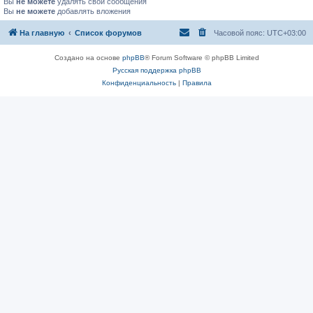
Вы
не можете
удалять свои сообщения
Вы
не можете
добавлять вложения
На главную
Список форумов
Часовой пояс:
UTC+03:00
Создано на основе
phpBB
® Forum Software © phpBB Limited
Русская поддержка phpBB
Конфиденциальность
|
Правила