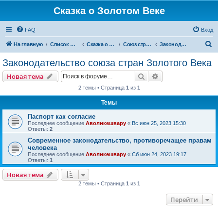
Сказка о Золотом Веке
FAQ
Вход
П
На главную
Список форумов
Сказка о Золотом Веке
Cоюз стран Золотого Века
Законодательство союза стран Золотого Века
о
Законодательство союза стран Золотого Века
и
Поиск
Расширенный пои
Новая тема
с
2 темы • Страница
1
из
1
к
Темы
Паспорт как согласие
Последнее сообщение
Аволикешвару
«
Вс июн 25, 2023 15:30
Ответы:
2
Современное законодательство, противоречащее правам
человека
Последнее сообщение
Аволикешвару
«
Сб июн 24, 2023 19:17
Ответы:
1
Новая тема
2 темы • Страница
1
из
1
Перейти