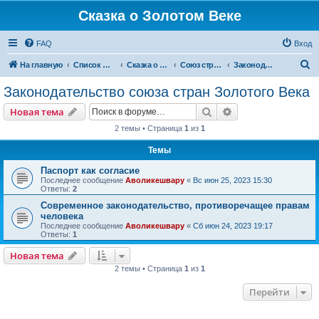
Сказка о Золотом Веке
FAQ
Вход
П
На главную
Список форумов
Сказка о Золотом Веке
Cоюз стран Золотого Века
Законодательство союза стран Золотого Века
о
Законодательство союза стран Золотого Века
и
Поиск
Расширенный пои
Новая тема
с
2 темы • Страница
1
из
1
к
Темы
Паспорт как согласие
Последнее сообщение
Аволикешвару
«
Вс июн 25, 2023 15:30
Ответы:
2
Современное законодательство, противоречащее правам
человека
Последнее сообщение
Аволикешвару
«
Сб июн 24, 2023 19:17
Ответы:
1
Новая тема
2 темы • Страница
1
из
1
Перейти