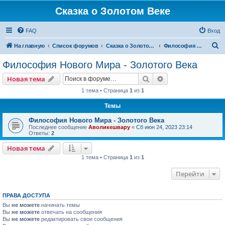
Сказка о Золотом Веке
FAQ
Вход
П
На главную
Список форумов
Сказка о Золотом Веке
Философия Нового Мира - Золотого Века
о
Философия Нового Мира - Золотого Века
и
Поиск
Расширенный пои
Новая тема
с
1 тема • Страница
1
из
1
к
Темы
Философия Нового Мира - Золотого Века
Последнее сообщение
Аволикешвару
«
Сб июн 24, 2023 23:14
Ответы:
2
Новая тема
1 тема • Страница
1
из
1
Перейти
ПРАВА ДОСТУПА
Вы
не можете
начинать темы
Вы
не можете
отвечать на сообщения
Вы
не можете
редактировать свои сообщения