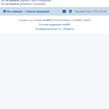
Вы
не можете
удалять свои сообщения
Вы
не можете
добавлять вложения
На главную
Список форумов
Часовой пояс:
UTC+03:00
Создано на основе
phpBB
® Forum Software © phpBB Limited
Русская поддержка phpBB
Конфиденциальность
|
Правила