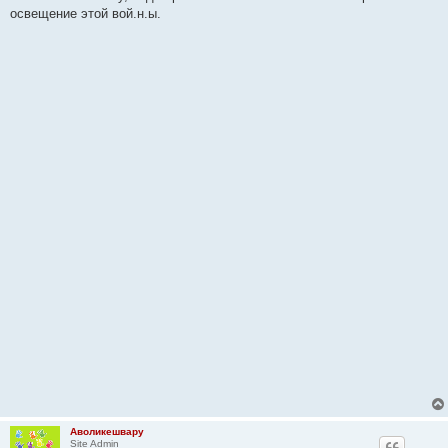
освещение этой вой.н.ы.
Аволикешвару
Site Admin