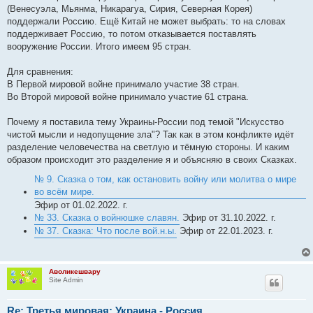
(Венесуэла, Мьянма, Никарагуа, Сирия, Северная Корея)
поддержали Россию. Ещё Китай не может выбрать: то на словах
поддерживает Россию, то потом отказывается поставлять
вооружение России. Итого имеем 95 стран.
Для сравнения:
В Первой мировой войне принимало участие 38 стран.
Во Второй мировой войне принимало участие 61 страна.
Почему я поставила тему Украины-России под темой "Искусство
чистой мысли и недопущение зла"? Так как в этом конфликте идёт
разделение человечества на светлую и тёмную стороны. И каким
образом происходит это разделение я и объясняю в своих Сказках.
№ 9. Сказка о том, как остановить войну или молитва о мире
во всём мире.
Эфир от 01.02.2022. г.
№ 33. Сказка о войнюшке славян.
Эфир от 31.10.2022. г.
№ 37. Сказка: Что после вой.н.ы.
Эфир от 22.01.2023. г.
Аволикешвару
Site Admin
Re: Третья мировая: Украина - Россия