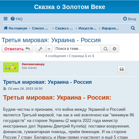
Сказка о Золотом Веке
FAQ
Вход
П
На главную
Список форумов
Сказка о Золотом Веке
Искусство чистой мысли и недопущение зла
Иерархия зла и способы борьбы с ней
о
Третья мировая: Украина - Россия
и
Поиск
Расширен
Ответить
с
4 сообщения • Страница
1
из
1
к
Аволикешвару
Site Admin
Третья мировая: Украина - Россия
С
Сб июн 24, 2023 16:50
о
Третья мировая: Украина - Россия:
о
б
щ
е
Будем честны и признаем, что война между Украиной и Россией
н
является Третьей мировой, так как в неё вовлечено как "минимум 86
и
е
государств" на стороне Украины (2 марта 2022 года министр
иностранных дел Украины Дмитрий Кулеба): поставки вооружения,
финансов, гуманитарная помощь, приём беженцев. И на стороне
России 7 стран: Беларусь и Иран прямо участвуют и ещё 5 стран