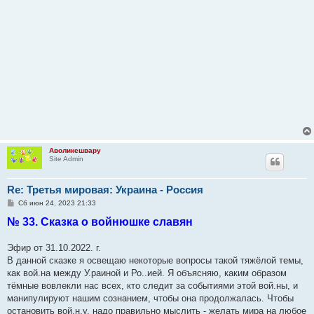
Аволикешвару
Site Admin
Re: Третья мировая: Украина - Россия
С
Сб июн 24, 2023 21:33
о
№ 33. Сказка о войнюшке славян
о
б
щ
е
Эфир от 31.10.2022. г.
н
В данной сказке я освещаю некоторые вопросы такой тяжёлой темы,
и
е
как вой.на между У.раиной и Ро..ией. Я объясняю, каким образом
тёмные вовлекли нас всех, кто следит за событиями этой вой.ны, и
манипулируют нашим сознанием, чтобы она продолжалась. Чтобы
остановить вой.н.у, надо правильно мыслить - желать мира на любое