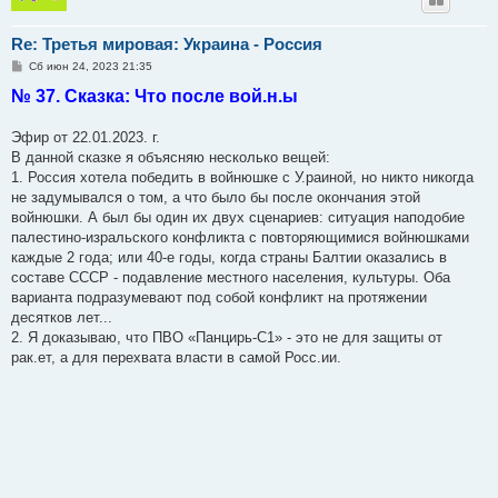
Re: Третья мировая: Украина - Россия
С
Сб июн 24, 2023 21:35
о
№ 37. Сказка: Что после вой.н.ы
о
б
щ
е
Эфир от 22.01.2023. г.
н
В данной сказке я объясняю несколько вещей:
и
е
1. Россия хотела победить в войнюшке с У.раиной, но никто никогда
не задумывался о том, а что было бы после окончания этой
войнюшки. А был бы один их двух сценариев: ситуация наподобие
палестино-изральского конфликта с повторяющимися войнюшками
каждые 2 года; или 40-е годы, когда страны Балтии оказались в
составе СССР - подавление местного населения, культуры. Оба
варианта подразумевают под собой конфликт на протяжении
десятков лет...
2. Я доказываю, что ПВО «Панцирь-С1» - это не для защиты от
рак.ет, а для перехвата власти в самой Росс.ии.