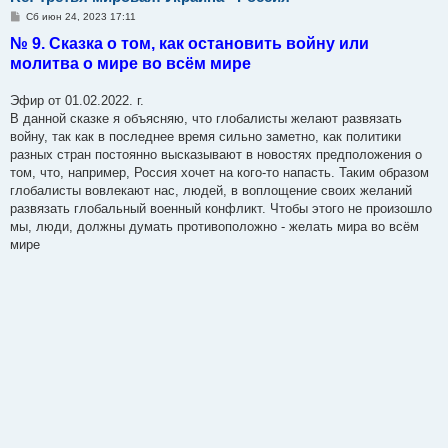
С
Сб июн 24, 2023 17:11
о
№ 9. Сказка о том, как остановить войну или
о
б
молитва о мире во всём мире
щ
е
н
Эфир от 01.02.2022. г.
и
е
В данной сказке я объясняю, что глобалисты желают развязать
войну, так как в последнее время сильно заметно, как политики
разных стран постоянно высказывают в новостях предположения о
том, что, например, Россия хочет на кого-то напасть. Таким образом
глобалисты вовлекают нас, людей, в воплощение своих желаний
развязать глобальный военный конфликт. Чтобы этого не произошло
мы, люди, должны думать противоположно - желать мира во всём
мире