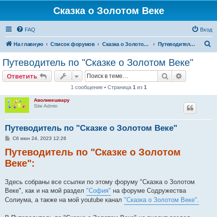
Сказка о Золотом Веке
FAQ
Вход
П
На главную
Список форумов
Сказка о Золотом Веке
Путеводитель по "Сказке о Золотом Веке"
о
Путеводитель по "Сказке о Золотом Веке"
и
Поиск
Расширен
Ответить
с
1 сообщение • Страница
1
из
1
к
Аволикешвару
Site Admin
Путеводитель по "Сказке о Золотом Веке"
С
Сб июн 24, 2023 12:26
о
Путеводитель по "Сказке о Золотом
о
б
Веке":
щ
е
н
и
Здесь собраны все ссылки по этому форуму "Сказка о Золотом
е
Веке", как и на мой раздел
"София"
на форуме Содружества
Солиума, а также на мой youtube канал
"Сказка о Золотом Веке".