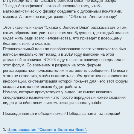
В Путеводитель по "Сказке о Золотом Веке" не входит раздел
"Гнездо Астрофизика", который посвящён тому, чтобы
материалистическую физику соединить с духовными понятиями,
мирами. А также не входит раздел: "Обо мне - Аволикешвару".
Этот сказочный канал "Сказка о Золотом Веке" рассказывает о том,
каким образом наступит наше светлое будущее, где каждый человек
будет жить ради всего человечества, что приведёт к всеобщему
благоденствию и счастью.
Первоначальный план по преобразованию всего человечества был
написан несколько лет назад и в 2019 году выложен на этой
домашней страничке. В 2023 году я свою страничку переделала в
этот форум. Со временем я разрешу на этом форуме
регистрироваться пользователям и оставлять сообщения. Но пока я
этого не позволяю, чтобы выложить на нём достаточное количество
информации, систематизация которой покажет для чего этот форум
создан и как на нём можно будет работать.
Номера, которые присутствуют у видео, не имеют никакого
специального назначения - это просто порядковый номер создания
видео для облегчения систематизации канала youtube.
Присоединяемся и объединяемся! Победа за нами - за людьми!
1.
Цель создания "Сказки о Золотом Веке".