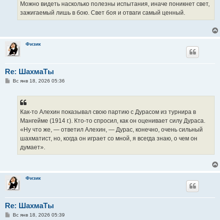
Можно видеть насколько полезны испытания, иначе поникнет свет,
зажигаемый лишь в бою. Свет боя и отваги самый ценный.
Физик
Re: ШахмаТы
С
Вс янв 18, 2026 05:36
о
о
б
щ
е
Как-то Алехин показывал свою партию с Дурасом из турнира в
н
Мангейме (1914 г.). Кто-то спросил, как он оценивает силу Дураса.
и
е
«Ну что же, — ответил Алехин, — Дурас, конечно, очень сильный
шахматист, но, когда он играет со мной, я всегда знаю, о чем он
думает».
Физик
Re: ШахмаТы
С
Вс янв 18, 2026 05:39