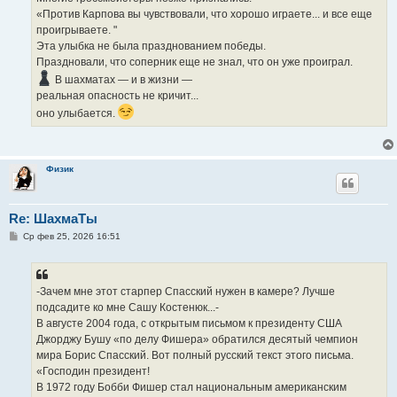
«Против Карпова вы чувствовали, что хорошо играете... и все еще
проигрываете. "
Эта улыбка не была празднованием победы.
Праздновали, что соперник еще не знал, что он уже проиграл.
В шахматах — и в жизни —
реальная опасность не кричит...
оно улыбается.
Физик
Re: ШахмаТы
С
Ср фев 25, 2026 16:51
о
о
б
щ
е
-Зачем мне этот старпер Спасский нужен в камере? Лучше
н
подсадите ко мне Сашу Костенюк...-
и
е
В августе 2004 года, с открытым письмом к президенту США
Джорджу Бушу «по делу Фишера» обратился десятый чемпион
мира Борис Спасский. Вот полный русский текст этого письма.
«Господин президент!
В 1972 году Бобби Фишер стал национальным американским