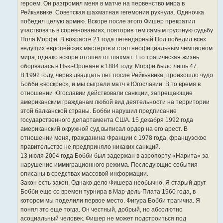
героем. Он разгромил меня в матче на первенство мира в
Рейкьявике. Советская шахматная гегемония рухнула. Одиночка
победил целую армию. Вскоре после этого Фишер прекратил
участвовать в соревнованиях, повторив тем самым грустную судьбу
Пола Морфи. В возрасте 21 года легендарный Пол победил всех
ведущих европейских мастеров и стал неофициальным чемпионом
мира, однако вскоре отошел от шахмат. Его трагическая жизнь
оборвалась в Нью-Орлеане в 1884 году. Морфи было лишь 47.
В 1992 году, через двадцать лет после Рейкьявика, произошло чудо.
Бобби «воскрес», и мы сыграли матч в Югославии. В то время в
отношении Югославии действовали санкции, запрещающие
американским гражданам любой вид деятельности на территории
этой балканской страны. Бобби нарушил предписание
государственного департамента США. 15 декабря 1992 года
американский окружной суд выписал ордер на его арест. В
отношении меня, гражданина Франции с 1978 года, французское
правительство не предприняло никаких санкций.
13 июля 2004 года Бобби был задержан в аэропорту «Нарита» за
нарушение иммиграционного режима. Последующие события
описаны в средствах массовой информации.
Закон есть закон. Однако дело Фишера необычно. Я старый друг
Бобби еще со времен турнира в Мар-дель-Плата 1960 года, в
котором мы поделили первое место. Фигура Бобби трагична. Я
понял это еще тогда. Он честный, добрый, но абсолютно
асоциальный человек. Фишер не может подстроиться под