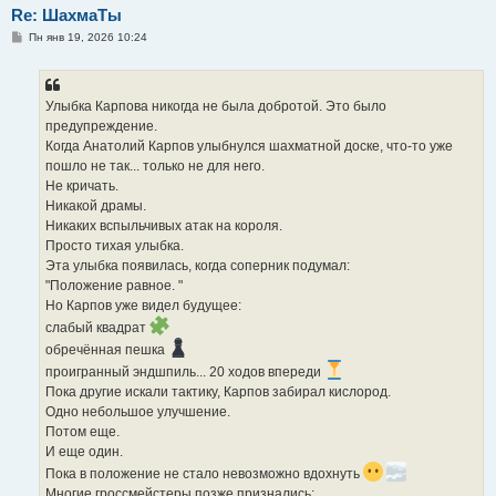
Re: ШахмаТы
С
Пн янв 19, 2026 10:24
о
о
б
щ
е
Улыбка Карпова никогда не была добротой. Это было
н
предупреждение.
и
е
Когда Анатолий Карпов улыбнулся шахматной доске, что-то уже
пошло не так... только не для него.
Не кричать.
Никакой драмы.
Никаких вспыльчивых атак на короля.
Просто тихая улыбка.
Эта улыбка появилась, когда соперник подумал:
"Положение равное. "
Но Карпов уже видел будущее:
слабый квадрат
обречённая пешка
проигранный эндшпиль... 20 ходов впереди
Пока другие искали тактику, Карпов забирал кислород.
Одно небольшое улучшение.
Потом еще.
И еще один.
Пока в положение не стало невозможно вдохнуть
Многие гроссмейстеры позже признались: