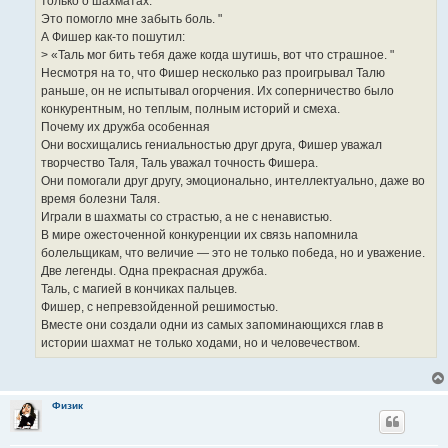
только о шахматах.
Это помогло мне забыть боль. "
А Фишер как-то пошутил:
> «Таль мог бить тебя даже когда шутишь, вот что страшное. "
Несмотря на то, что Фишер несколько раз проигрывал Талю
раньше, он не испытывал огорчения. Их соперничество было
конкурентным, но теплым, полным историй и смеха.
Почему их дружба особенная
Они восхищались гениальностью друг друга, Фишер уважал
творчество Таля, Таль уважал точность Фишера.
Они помогали друг другу, эмоционально, интеллектуально, даже во
время болезни Таля.
Играли в шахматы со страстью, а не с ненавистью.
В мире ожесточенной конкуренции их связь напомнила
болельщикам, что величие — это не только победа, но и уважение.
Две легенды. Одна прекрасная дружба.
Таль, с магией в кончиках пальцев.
Фишер, с непревзойденной решимостью.
Вместе они создали одни из самых запоминающихся глав в
истории шахмат не только ходами, но и человечеством.
Физик