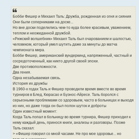
о
о
б
щ
е
Бобби Фишер и Михаил Таль: Дружба, рожденная из огня и сияния
н
Они были соперниками на доске...
и
е
Но вне доски поделились чем-то куда более красивым, уважением,
теплом и неожиданной дружбой.
«Рижский волшебник» Михаил Таль был очарованием и шалостью,
человеком, который умел шутить даже за минуты до матча
чемпионата мира.
Бобби Фишер, американский вундеркинд, напряженный, частный и
сосредоточенный, как никто другой своей эпохи.
Две противоположности.
Два гения.
Одна незабываемая связь.
История их дружбы
В 1960-х годах Таль и Фишер проводили время вместе во время
турниров в Блед, Кюрасао и Буэнос-Айресе. Таль боролся с
серьезными проблемами со здоровьем, часто в больницах и выходя
из них, но даже тогда он был полон шуток и доброты
Один известный момент:
Когда Таль попал в больницу во время турнира, Фишер приходил к
нему каждый день, принося книги, анализы и разговоры. Позже
Таль сказал:
> «Фишер говорил со мной часами. Не про мое здоровье... но