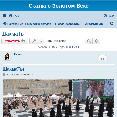
Сказка о Золотом Веке
FAQ
Вход
П
На главную
Список форумов
Гнездо Астрофизика
Академия Дружбы
о
ШахмаТы
и
Поиск
Расширен
Ответить
с
5 сообщений • Страница
1
из
1
к
Физик
ШахмаТы
С
Вс янв 18, 2026 05:26
о
о
б
щ
е
н
и
е