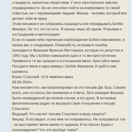
стандарты, принятые обществом. У него обостренное чувство
справедливости. Он не способен пойти на компромисс со своей
совестью, ни с окружающими людьми. Фишер - человек, который все
делает себе во вред.
Этим письмом я не собираюсь защищать или оправдывать Бобби
Фишера. Он тот, кто он есть. Я прошу лишь об одном. Я взываю к
состраданию и милосердию.
Если по каким-либо причинам освобождение Бобби невозможно, я
прошу вас о следующем. Пожалуйста, исправьте ошибку
президента Франции Франсуа Миттерана, которую он допустил в
1992 году. Мы с Бобби совершили одно и то же преступление.
Примените те же санкции и в отношении меня. Арестуйте меня.
Посадите меня в одну камеру с Бобби Фишером. И дайте нам
шахматы.
Борис Спасский. 10-й чемпион мира.
08.08.2004».
Нам неизвестно, как прореагировал на это письмо Дж. Буш. Скорее
всего, оно осталось без внимания и ответа. Зато реакция Фишера
была неожиданной (во всяком случае, в его духе). В интервью
филиппинскому радио он высказал свое отношение к письму
Спасского:
Ведущий: Что насчет письма Спасского в вашу защиту?
Фишер: Я его видел, и оно мне не понравилось. Не понравился тон
- он выставляет меня каким-то чудаком. И он просит Буша о
снисхождении? Что это вообще такое?