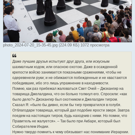
photo_2024-07-20_15-35-45.jpg (224.09 КБ) 1072 просмотра
Даже лучшие друзья испытуют друг друга, или искусным
шахматным ходом, или опасною охотою. Даже в осажденной
крепости войско занимается показными сражениями, чтобы не
одеревенели руки; и не обижаются побежденные и не хвастаются
победившие, ибо это лишь упражнение в находчивости.
Помню, как раз прибежал жаловаться Свет Очей – Джэхангир на
товарища Джелалдина, что он больно толкнул его. Спросили: «как
было дело?» Джэхангир был охотником и Джелалдин тигром.
Сказал Я: «было бы дивно, если бы тигр превратился в голубя.
Отблагодари товарища, который дал подобие ярости зверя. Завтра
поедем на настоящих тигров, будь находчив с ними. Но помни, что
Правитель не жалуется». – Так было при Акбаре, который был
Собирателем Индии.
Нужно твердо помнить к чему обязывает нас понимание Иерархии.