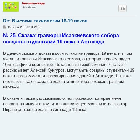
Аволикешвару
Site Admin
Re: Высокие технологии 16-19 веков
С
Вс июн 25, 2023 21:25
о
№ 25. Сказка: гравюры Исаакиевского собора
о
б
созданы студентами 19 века в Автокаде
щ
е
н
В данной сказке я доказываю, что многие гравюры 19 века, и в том
и
е
числе, и гравюры Исаакиевского собора, о которых в своём видео
"Литографии и компьютер. Вставленные изображения. Часть 3."
рассказывает Алексей Кунгуров, могут быть созданы студентами 19
века в программе для проектирования зданий в Автокаде. Я также
показываю, как я сама создаю в компьютере похожие гравюры-
чертежи.
В сказке я также рассказываю о тех признаках, которые меня
наводят на мысли о том, что подавляющее большинство гравюр
Пиранези тоже созданы в Автокаде 18 века.