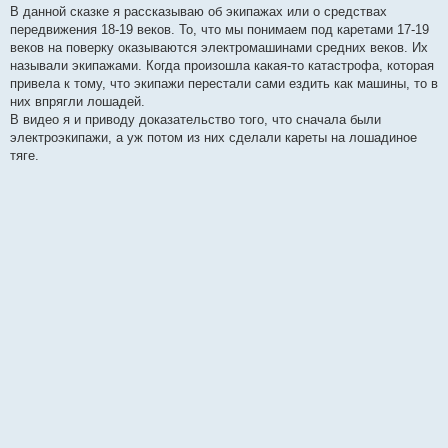
е
В данной сказке я рассказываю об экипажах или о средствах
н
передвижения 18-19 веков. То, что мы понимаем под каретами 17-19
и
е
веков на поверку оказываются электромашинами средних веков. Их
называли экипажами. Когда произошла какая-то катастрофа, которая
привела к тому, что экипажи перестали сами ездить как машины, то в
них впрягли лошадей.
В видео я и приводу доказательство того, что сначала были
электроэкипажи, а уж потом из них сделали кареты на лошадиное
тяге.