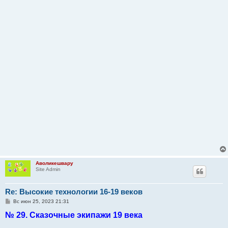
Аволикешвару
Site Admin
Re: Высокие технологии 16-19 веков
С
Вс июн 25, 2023 21:31
о
№ 29. Сказочные экипажи 19 века
о
б
щ