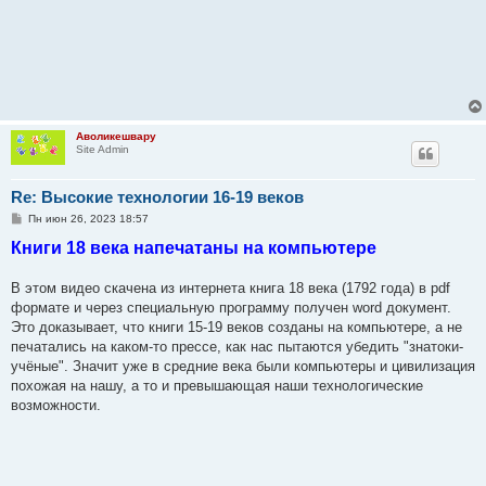
Аволикешвару
Site Admin
Re: Высокие технологии 16-19 веков
С
Пн июн 26, 2023 18:57
о
Книги 18 века напечатаны на компьютере
о
б
щ
е
В этом видео скачена из интернета книга 18 века (1792 года) в pdf
н
формате и через специальную программу получен word документ.
и
е
Это доказывает, что книги 15-19 веков созданы на компьютере, а не
печатались на каком-то прессе, как нас пытаются убедить "знатоки-
учёные". Значит уже в средние века были компьютеры и цивилизация
похожая на нашу, а то и превышающая наши технологические
возможности.