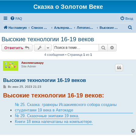
Сказка о Золотом Веке
FAQ
Вход
П
На главную
Список форумов
Альтернативная история
Летопись Земли
Высокие технологии 16-19 веков
о
Высокие технологии 16-19 веков
и
Поиск
Расширен
Ответить
с
4 сообщения • Страница
1
из
1
к
Аволикешвару
Site Admin
Высокие технологии 16-19 веков
С
Вс июн 25, 2023 21:23
о
Высокие технологии 16-19 веков:
о
б
щ
№ 25. Сказка: гравюры Исаакиевского собора созданы
е
н
студентами 19 века в Автокаде
и
№ 29. Сказочные экипажи 19 века.
е
Книги 18 века напечатаны на компьютере.